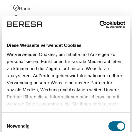
Radio
Sprachsteuerung
Volldigitales Kombiinstrument
Diese Webseite verwendet Cookies
Sonstige
Wir verwenden Cookies, um Inhalte und Anzeigen zu
personalisieren, Funktionen für soziale Medien anbieten
Ausstattungslinie
zu können und die Zugriffe auf unsere Website zu
Elektrische Sitzeinstellung
analysieren. Außerdem geben wir Informationen zu Ihrer
Verwendung unserer Website an unsere Partner für
Kindersitzbefestigung (ISOFIX)
soziale Medien, Werbung und Analysen weiter. Unsere
Garantie
Partner führen diese Informationen möglicherweise mit
weiteren Daten zusammen, die Sie ihnen bereitgestellt
Schaltwippen
haben oder die sie im Rahmen Ihrer Nutzung der Dienste
gesammelt haben. Sie geben Einwilligung zu unseren
Einwilligungsauswahl
Cookies, wenn Sie unsere Webseite weiterhin nutzen.
Notwendig
Komplette Ausstattungsliste