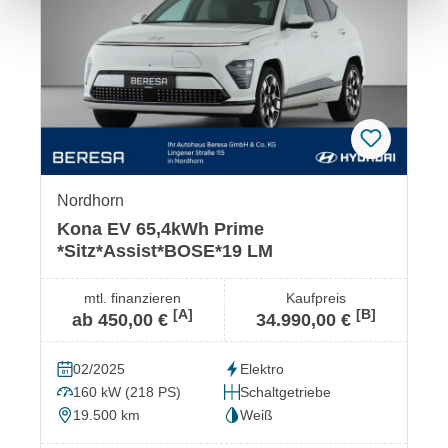
Nordhorn
Kona EV 65,4kWh Prime
*Sitz*Assist*BOSE*19 LM
mtl. finanzieren
Kaufpreis
[A]
[B]
ab 450,00 €
34.990,00 €
02/2025
Elektro
160 kW (218 PS)
Schaltgetriebe
19.500 km
Weiß