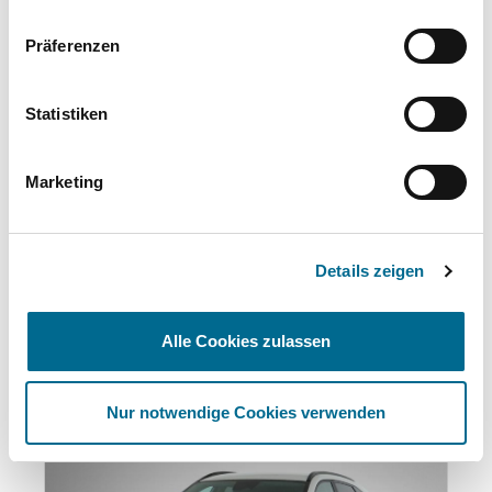
Präferenzen
Standort
Statistiken
Hannover-Lahe
Kirchhorster Str. 21
Marketing
30659 Hannover
Anfahrt (Google Maps)
0511 21555-777
Details zeigen
Das könnte Ihnen auch gefallen:
Alle Cookies zulassen
Produktgalerie überspringen
Nur notwendige Cookies verwenden