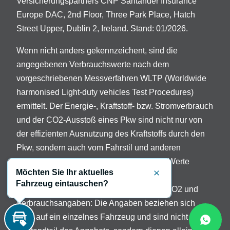
Versicherungspartners CNP Santander Insurance
Europe DAC, 2nd Floor, Three Park Place, Hatch
Street Upper, Dublin 2, Ireland. Stand: 01/2026.
Wenn nicht anders gekennzeichent, sind die
angegebenen Verbrauchswerte nach dem
vorgeschriebenen Messverfahren WLTP (Worldwide
harmonised Light-duty vehicles Test Procedures)
ermittelt. Der Energie-, Kraftstoff- bzw. Stromverbrauch
und der CO2-Ausstoß eines Pkw sind nicht nur von
der effizienten Ausnutzung des Kraftstoffs durch den
Pkw, sondern auch vom Fahrstil und anderen
nichttechnischen Faktoren abhängig. Die Werte
Möchten Sie Ihr aktuelles
variieren in Abhängigkeit der gewählten
Schließen
Fahrzeug eintauschen?
Sonderausstattungen. Beschreibung der CO2 und
Verbrauchsangaben: Die Angaben beziehen sich
nicht auf ein einzelnes Fahrzeug und sind nicht
Inzahlungnahme