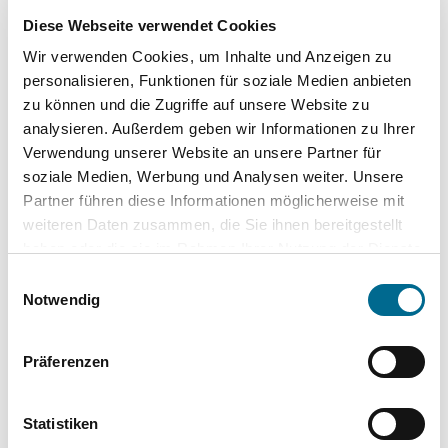
Diese Webseite verwendet Cookies
Kindersitzbefestigung (ISOFIX)
Wir verwenden Cookies, um Inhalte und Anzeigen zu
Garantie
personalisieren, Funktionen für soziale Medien anbieten
Schaltwippen
zu können und die Zugriffe auf unsere Website zu
analysieren. Außerdem geben wir Informationen zu Ihrer
Verwendung unserer Website an unsere Partner für
Komplette Ausstattungsliste
soziale Medien, Werbung und Analysen weiter. Unsere
Partner führen diese Informationen möglicherweise mit
weiteren Daten zusammen, die Sie ihnen bereitgestellt
haben oder die sie im Rahmen Ihrer Nutzung der Dienste
Standort
gesammelt haben. Sie geben Einwilligung zu unseren
Einwilligungsauswahl
Cookies, wenn Sie unsere Webseite weiterhin nutzen.
Notwendig
Detmold
Westerfeldstraße 25
Präferenzen
32758 Detmold
Anfahrt (Google Maps)
Statistiken
05231 7000-0