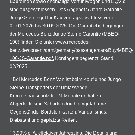
Baureihen sowie ehemalige Vorführwagen und EQV´s
sind ausgeschlossen. Das Angebot 5-Jahre Garantie
Junge Sterne gilt für Kaufvertragsabschluss vom
01.01.2026 bis 30.09.2026. Die Garantiebedingungen
der Mercedes-Benz Junge Sterne Garantie (MBEQ-
100) finden Sie unter
www.mercedes-
benz.de/content/dam/germany/passengercars/Buy/MBEQ-
100-JS-Garantie.pdf.
Kontingent begrenzt. Stand
02/2025
3
Bei Mercedes-Benz Van ist beim Kauf eines Junge
Sterne Transporters der umfassende
Komplettradschutz für 24 Monate enthalten.
Abgedeckt sind Schäden durch eingefahrene
Gegenstände, Bordsteinkanten, Vandalismus,
Diebstahl und geplatzte Reifen.
4
3,99% p. A. effektiver Jahreszins. Die Details und