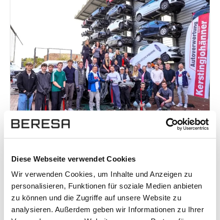
High-Potential-Event 2026
Diese Webseite verwendet Cookies
Ein besonderer Tag für unsere Nachwuchstalente:
Wir verwenden Cookies, um Inhalte und Anzeigen zu
Unsere 24 Top-Azubis erlebten im Rahmen unseres
personalisieren, Funktionen für soziale Medien anbieten
zu können und die Zugriffe auf unsere Website zu
High-Potential Event einen exklusiven Tag – voller
analysieren. Außerdem geben wir Informationen zu Ihrer
spannender Eindrücke, Teamgeist und