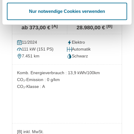
IONIQ 6 53kWh TECHNIQ-
Paket*Park*Bose*Sitz 360
Nur notwendige Cookies verwenden
mtl. finanzieren
Kaufpreis
[A]
[B]
ab 373,00 €
28.980,00 €
11/2024
Elektro
111 kW (151 PS)
Automatik
7.451 km
Schwarz
Komb. Energieverbrauch : 13,9 kWh/100km
CO₂-Emission : 0 g/km
CO₂-Klasse : A
[B] inkl. MwSt.