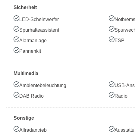
Sicherheit
LED-Scheinwerfer
Notbrems
Spurhalteassistent
Spurwech
Alarmanlage
ESP
Pannenkit
Multimedia
Ambientebeleuchtung
USB-Ans
DAB Radio
Radio
Sonstige
Allradantrieb
Ausstattu