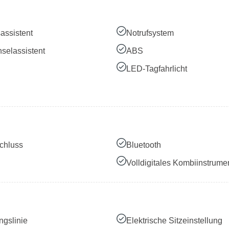
assistent
Notrufsystem
selassistent
ABS
LED-Tagfahrlicht
chluss
Bluetooth
Volldigitales Kombiinstrume
ngslinie
Elektrische Sitzeinstellung