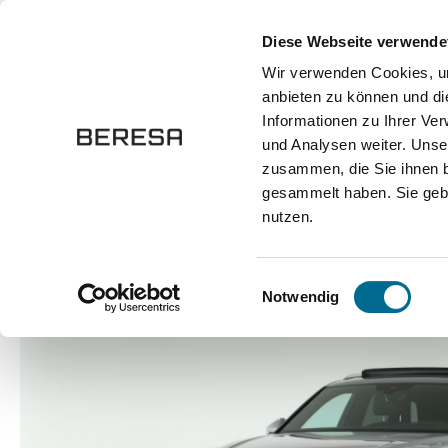
springen
Zur Hauptnavigation springen
Diese Webseite verwende
Wir verwenden Cookies, um
anbieten zu können und di
Fahrzeuge
Marken
Werkstatt
Karriere
Informationen zu Ihrer Ve
und Analysen weiter. Unse
zusammen, die Sie ihnen b
Fahrzeuge
gesammelt haben. Sie gebe
nutzen.
Bildergalerie überspringen
Einwilligungsauswahl
Notwendig