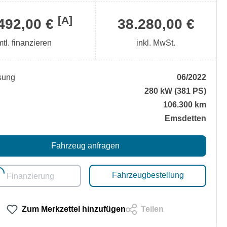
[A]
492,00 €
38.280,00 €
mtl. finanzieren
inkl. MwSt.
sung
06/2022
280 kW (381 PS)
106.300 km
Emsdetten
Fahrzeug anfragen
.
Fahrzeugbestellung
Finanzierung
Zum Merkzettel hinzufügen
Teilen