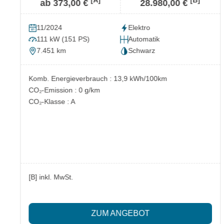
[A]
[B]
ab 373,00 €
28.980,00 €
11/2024
Elektro
111 kW (151 PS)
Automatik
7.451 km
Schwarz
Komb. Energieverbrauch : 13,9 kWh/100km
CO₂-Emission : 0 g/km
CO₂-Klasse : A
[B] inkl. MwSt.
ZUM ANGEBOT