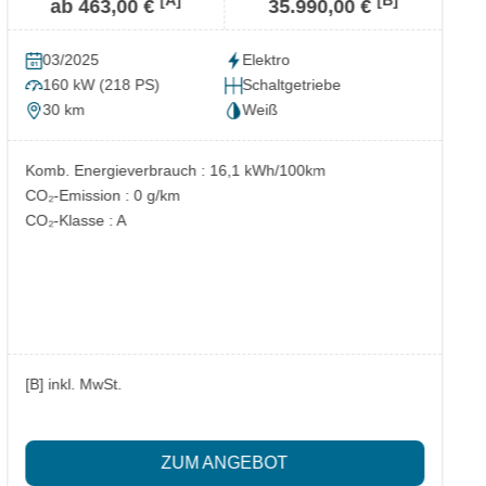
[A]
[B]
ab 463,00 €
35.990,00 €
03/2025
Elektro
160 kW (218 PS)
Schaltgetriebe
30 km
Weiß
Komb. Energieverbrauch : 16,1 kWh/100km
CO₂-Emission : 0 g/km
CO₂-Klasse : A
[B] inkl. MwSt.
ZUM ANGEBOT