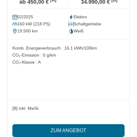
[A]
[B]
ab 450,00 €
34.990,00 €
02/2025
Elektro
160 kW (218 PS)
Schaltgetriebe
19.500 km
Weiß
Komb. Energieverbrauch : 16,1 kWh/100km
CO₂-Emission : 0 g/km
CO₂-Klasse : A
[B] inkl. MwSt.
ZUM ANGEBOT