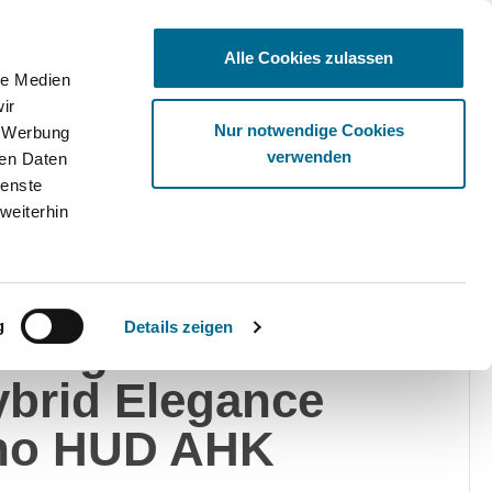
Alle Cookies zulassen
le Medien
ir
Ware
Nur notwendige Cookies
, Werbung
verwenden
ren Daten
ienste
weiterhin
swagen
g
Details zeigen
areg 3.0 TSI
brid Elegance
no HUD AHK