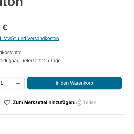
lton
 €
kl. MwSt. und Versandkosten
kostenfrei
erfügbar, Lieferzeit: 2-5 Tage
t Anzahl: Gib den gewünschten Wert ein od
In den Warenkorb
Zum Merkzettel hinzufügen
Teilen