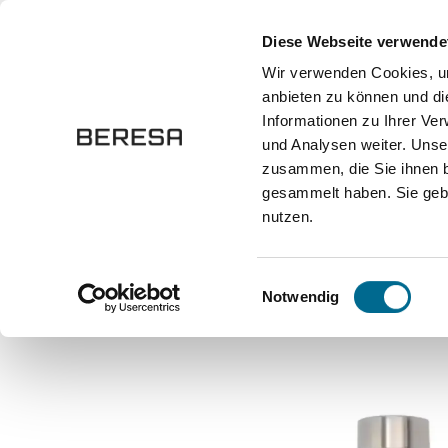
springen
Zur Hauptnavigation springen
Diese Webseite verwende
Wir verwenden Cookies, um
anbieten zu können und di
Fahrzeuge
Marken
Werkstatt
Karriere
Informationen zu Ihrer Ve
und Analysen weiter. Unse
zusammen, die Sie ihnen b
Onlineshop
Home und Living
Küche und Genuss
gesammelt haben. Sie gebe
nutzen.
Bildergalerie überspringen
Einwilligungsauswahl
Notwendig