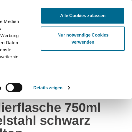
Alle Cookies zulassen
le Medien
ir
Ware
Nur notwendige Cookies
, Werbung
verwenden
ren Daten
ienste
weiterhin
on
g
Details zeigen
rcedes-Benz
lierflasche 750ml
lstahl schwarz