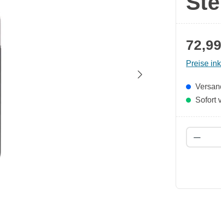
Ste
72,99
Preise in
Versand
Sofort v
Produk