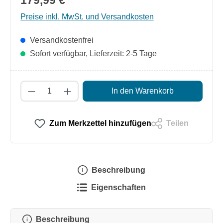
179,99 €
Preise inkl. MwSt. und Versandkosten
Versandkostenfrei
Sofort verfügbar, Lieferzeit: 2-5 Tage
Produkt Anzahl: Gib den gewünschten Wert
In den Warenkorb
Zum Merkzettel hinzufügen
Teilen
Beschreibung
Eigenschaften
Beschreibung