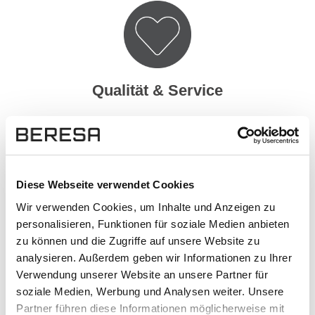
Qualität & Service
Als zertifizierter Händler der Marken:
Mercedes-Benz, smart, Hyundai, Genesis
und Ford handeln wir außschließlich mit
Originalprodukten.
Diese Webseite verwendet Cookies
Wir verwenden Cookies, um Inhalte und Anzeigen zu
Schneller und kompetenter Support:
personalisieren, Funktionen für soziale Medien anbieten
Kontakt aufnehmen
zu können und die Zugriffe auf unsere Website zu
analysieren. Außerdem geben wir Informationen zu Ihrer
Hoher Datenschutz mit SSL-
Verwendung unserer Website an unsere Partner für
Verschlüsselung für besonders sichere
soziale Medien, Werbung und Analysen weiter. Unsere
Daten.
Partner führen diese Informationen möglicherweise mit