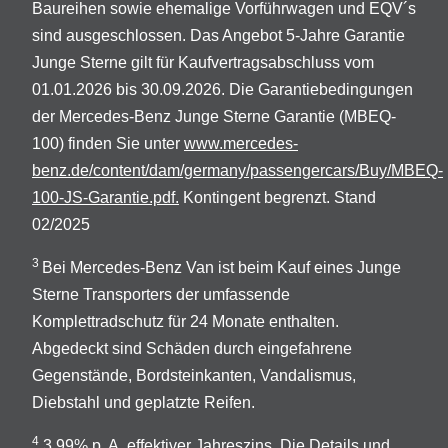
Baureihen sowie ehemalige Vorführwagen und EQV´s
sind ausgeschlossen. Das Angebot 5-Jahre Garantie
Junge Sterne gilt für Kaufvertragsabschluss vom
01.01.2026 bis 30.09.2026. Die Garantiebedingungen
der Mercedes-Benz Junge Sterne Garantie (MBEQ-
100) finden Sie unter
www.mercedes-
benz.de/content/dam/germany/passengercars/Buy/MBEQ-
100-JS-Garantie.pdf.
Kontingent begrenzt. Stand
02/2025
3
Bei Mercedes-Benz Van ist beim Kauf eines Junge
Sterne Transporters der umfassende
Komplettradschutz für 24 Monate enthalten.
Abgedeckt sind Schäden durch eingefahrene
Gegenstände, Bordsteinkanten, Vandalismus,
Diebstahl und geplatzte Reifen.
4
3,99% p. A. effektiver Jahreszins. Die Details und