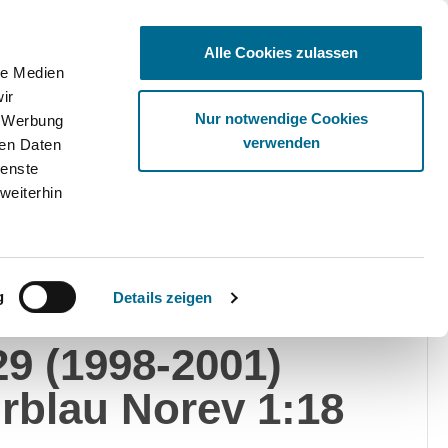
Alle Cookies zulassen
le Medien
ir
Ware
Nur notwendige Cookies
, Werbung
verwenden
ren Daten
ienste
weiterhin
v
g
Details zeigen
cedes-Benz SL 500
9 (1998-2001)
rblau Norev 1:18