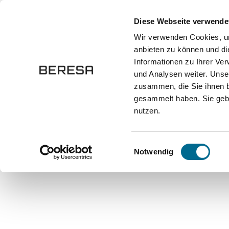
springen
Zur Hauptnavigation springen
Diese Webseite verwende
Wir verwenden Cookies, um
anbieten zu können und di
Fahrzeuge
Marken
Werkstatt
Karriere
Informationen zu Ihrer Ve
und Analysen weiter. Unse
zusammen, die Sie ihnen b
Onlineshop
Modellautos
Maßstab 1:18
gesammelt haben. Sie gebe
nutzen.
Bildergalerie überspringen
Einwilligungsauswahl
Notwendig