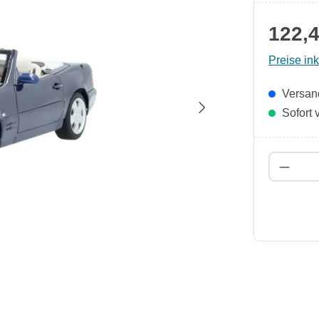
122,4
Preise in
Versand
Sofort v
Produk