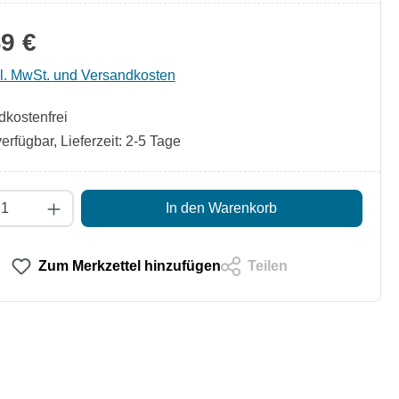
9 €
kl. MwSt. und Versandkosten
kostenfrei
erfügbar, Lieferzeit: 2-5 Tage
t Anzahl: Gib den gewünschten Wert ein od
In den Warenkorb
Zum Merkzettel hinzufügen
Teilen