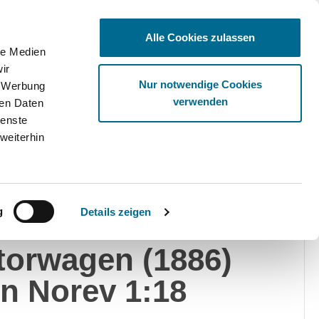
Alle Cookies zulassen
le Medien
ir
Ware
Nur notwendige Cookies
, Werbung
verwenden
ren Daten
ienste
weiterhin
v
g
Details zeigen
cedes-Benz Patent
orwagen (1886)
n Norev 1:18