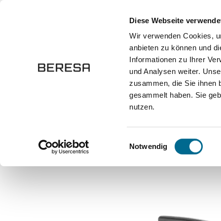
springen
Zur Hauptnavigation springen
Diese Webseite verwende
Wir verwenden Cookies, um
anbieten zu können und di
Fahrzeuge
Marken
Werkstatt
Karriere
Informationen zu Ihrer Ve
und Analysen weiter. Unse
zusammen, die Sie ihnen b
Onlineshop
Modellautos
Maßstab 1:18
gesammelt haben. Sie gebe
nutzen.
Bildergalerie überspringen
Einwilligungsauswahl
Notwendig