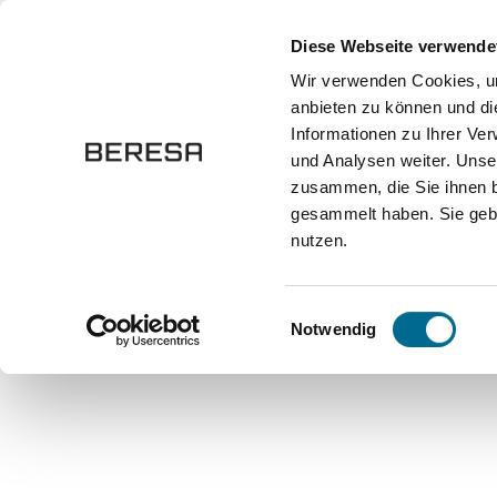
springen
Zur Hauptnavigation springen
Diese Webseite verwende
Wir verwenden Cookies, um
anbieten zu können und di
Fahrzeuge
Marken
Werkstatt
Karriere
Informationen zu Ihrer Ve
und Analysen weiter. Unse
zusammen, die Sie ihnen b
Onlineshop
Modellautos
Maßstab 1:18
gesammelt haben. Sie gebe
nutzen.
Bildergalerie überspringen
Einwilligungsauswahl
Notwendig