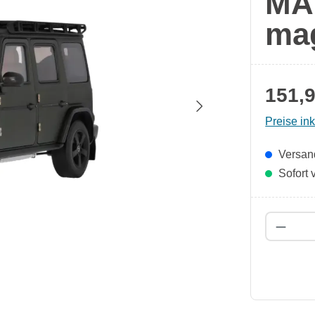
MA
ma
151,9
Preise in
Versand
Sofort v
Produk