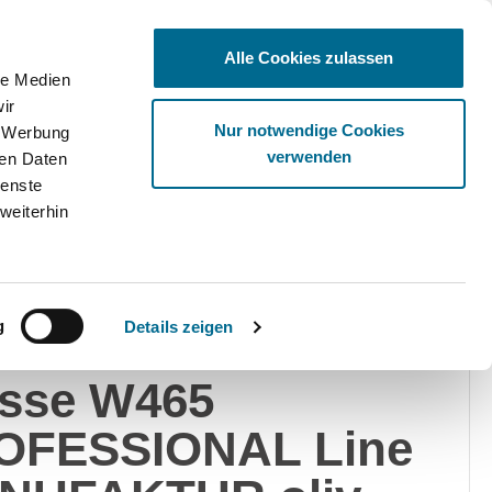
Alle Cookies zulassen
le Medien
ir
Ware
Nur notwendige Cookies
, Werbung
verwenden
ren Daten
ienste
weiterhin
v
g
Details zeigen
rcedes-Benz G-
asse W465
OFESSIONAL Line