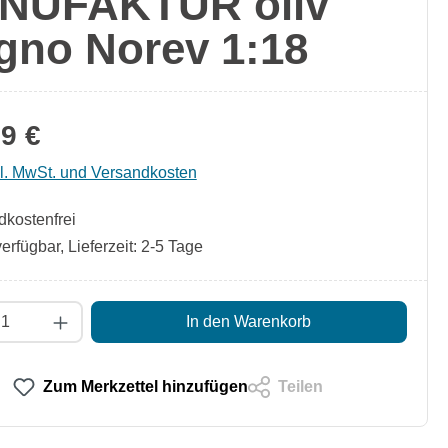
NUFAKTUR oliv
gno Norev 1:18
9 €
kl. MwSt. und Versandkosten
kostenfrei
erfügbar, Lieferzeit: 2-5 Tage
t Anzahl: Gib den gewünschten Wert ein od
In den Warenkorb
Zum Merkzettel hinzufügen
Teilen