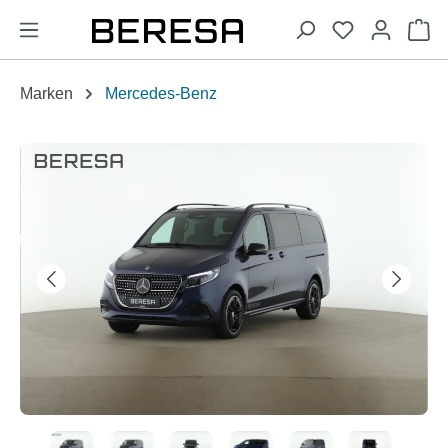
alt springen
Wa
Marken
Mercedes-Benz
Bildergalerie überspringen