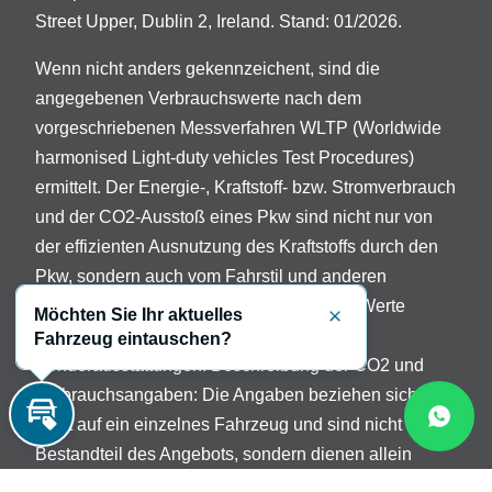
Street Upper, Dublin 2, Ireland. Stand: 01/2026.
Wenn nicht anders gekennzeichent, sind die
angegebenen Verbrauchswerte nach dem
vorgeschriebenen Messverfahren WLTP (Worldwide
harmonised Light-duty vehicles Test Procedures)
ermittelt. Der Energie-, Kraftstoff- bzw. Stromverbrauch
und der CO2-Ausstoß eines Pkw sind nicht nur von
der effizienten Ausnutzung des Kraftstoffs durch den
Pkw, sondern auch vom Fahrstil und anderen
nichttechnischen Faktoren abhängig. Die Werte
Möchten Sie Ihr aktuelles
Schließen
variieren in Abhängigkeit der gewählten
Fahrzeug eintauschen?
Sonderausstattungen. Beschreibung der CO2 und
Verbrauchsangaben: Die Angaben beziehen sich
nicht auf ein einzelnes Fahrzeug und sind nicht
Inzahlungnahme
Bestandteil des Angebots, sondern dienen allein
Vergleichszwecken zwischen verschiedenen