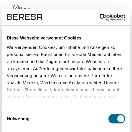
Radio
Sprachsteuerung
Diese Webseite verwendet Cookies
Sonstige
Wir verwenden Cookies, um Inhalte und Anzeigen zu
Allradantrieb
personalisieren, Funktionen für soziale Medien anbieten
zu können und die Zugriffe auf unsere Website zu
Ausstattungslinie
analysieren. Außerdem geben wir Informationen zu Ihrer
Kindersitzbefestigung (ISOFIX)
Verwendung unserer Website an unsere Partner für
soziale Medien, Werbung und Analysen weiter. Unsere
Garantie
Partner führen diese Informationen möglicherweise mit
Sportpaket
weiteren Daten zusammen, die Sie ihnen bereitgestellt
haben oder die sie im Rahmen Ihrer Nutzung der Dienste
gesammelt haben. Sie geben Einwilligung zu unseren
Einwilligungsauswahl
Komplette Ausstattungsliste
Cookies, wenn Sie unsere Webseite weiterhin nutzen.
Notwendig