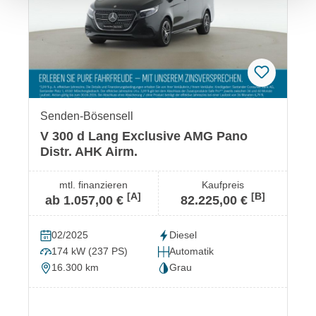
Senden-Bösensell
V 300 d Lang Exclusive AMG Pano
Distr. AHK Airm.
mtl. finanzieren
Kaufpreis
[A]
[B]
ab 1.057,00 €
82.225,00 €
02/2025
Diesel
174 kW (237 PS)
Automatik
16.300 km
Grau