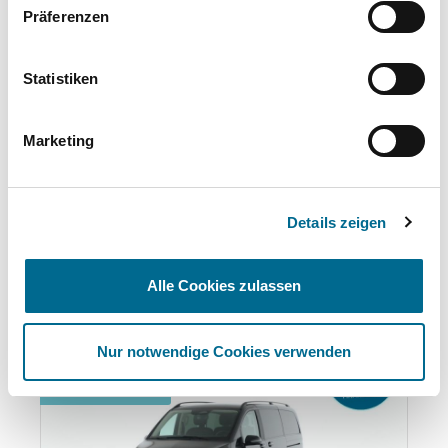
Präferenzen
Standort
Statistiken
Osnabrück
Blumenhaller Weg 155
Marketing
49078 Osnabrück
Anfahrt (Google Maps)
0541 9411-0
Details zeigen
Das könnte Ihnen auch gefallen:
Alle Cookies zulassen
Produktgalerie überspringen
Nur notwendige Cookies verwenden
Summer Deal