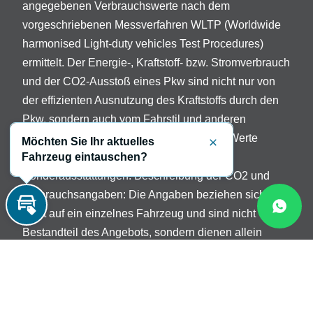
angegebenen Verbrauchswerte nach dem
vorgeschriebenen Messverfahren WLTP (Worldwide
harmonised Light-duty vehicles Test Procedures)
ermittelt. Der Energie-, Kraftstoff- bzw. Stromverbrauch
und der CO2-Ausstoß eines Pkw sind nicht nur von
der effizienten Ausnutzung des Kraftstoffs durch den
Pkw, sondern auch vom Fahrstil und anderen
nichttechnischen Faktoren abhängig. Die Werte
Möchten Sie Ihr aktuelles
Schließen
Fahrzeug eintauschen?
variieren in Abhängigkeit der gewählten
Sonderausstattungen. Beschreibung der CO2 und
Verbrauchsangaben: Die Angaben beziehen sich
Inzahlungnahme
nicht auf ein einzelnes Fahrzeug und sind nicht
Bestandteil des Angebots, sondern dienen allein
Vergleichszwecken zwischen verschiedenen
Fahrzeugtypen.