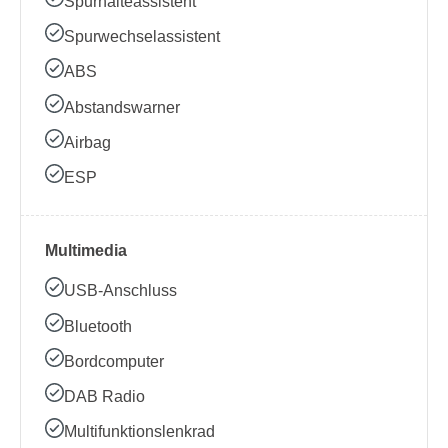
Spurhalteassistent
Spurwechselassistent
ABS
Abstandswarner
Airbag
ESP
Multimedia
USB-Anschluss
Bluetooth
Bordcomputer
DAB Radio
Multifunktionslenkrad