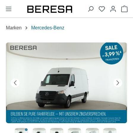
alt springen
Wa
Marken
Mercedes-Benz
Bildergalerie überspringen