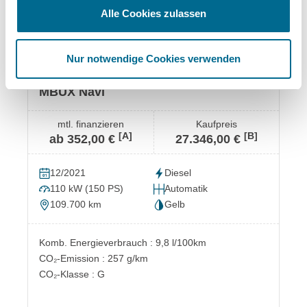
Alle Cookies zulassen
Osnabrück
Nur notwendige Cookies verwenden
Sprinter 315 CDI Pritsche Standard
MBUX Navi
mtl. finanzieren
Kaufpreis
[A]
[B]
ab 352,00 €
27.346,00 €
12/2021
Diesel
110 kW (150 PS)
Automatik
109.700 km
Gelb
Komb. Energieverbrauch : 9,8 l/100km
CO₂-Emission : 257 g/km
CO₂-Klasse : G