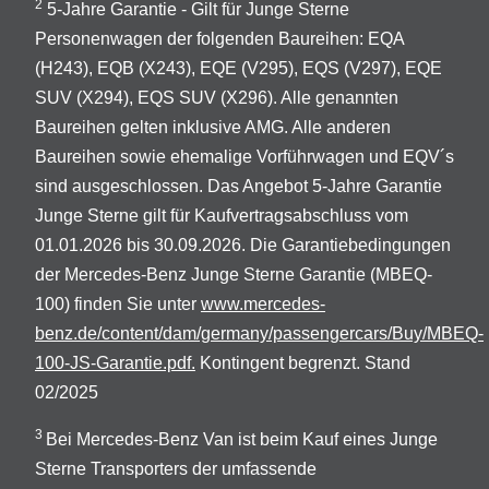
2
5-Jahre Garantie - Gilt für Junge Sterne
Personenwagen der folgenden Baureihen: EQA
(H243), EQB (X243), EQE (V295), EQS (V297), EQE
SUV (X294), EQS SUV (X296). Alle genannten
Baureihen gelten inklusive AMG. Alle anderen
Baureihen sowie ehemalige Vorführwagen und EQV´s
sind ausgeschlossen. Das Angebot 5-Jahre Garantie
Junge Sterne gilt für Kaufvertragsabschluss vom
01.01.2026 bis 30.09.2026. Die Garantiebedingungen
der Mercedes-Benz Junge Sterne Garantie (MBEQ-
100) finden Sie unter
www.mercedes-
benz.de/content/dam/germany/passengercars/Buy/MBEQ-
100-JS-Garantie.pdf.
Kontingent begrenzt. Stand
02/2025
3
Bei Mercedes-Benz Van ist beim Kauf eines Junge
Sterne Transporters der umfassende