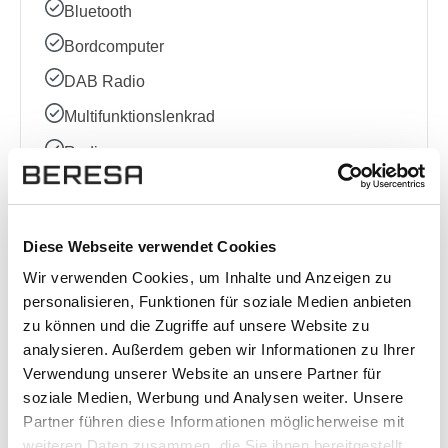
Bluetooth
Bordcomputer
DAB Radio
Multifunktionslenkrad
Radio
Sprachsteuerung
Volldigitales Kombiinstrument
Diese Webseite verwendet Cookies
Wir verwenden Cookies, um Inhalte und Anzeigen zu
Sonstige
personalisieren, Funktionen für soziale Medien anbieten
zu können und die Zugriffe auf unsere Website zu
Allradantrieb
analysieren. Außerdem geben wir Informationen zu Ihrer
Ausstattungslinie
Verwendung unserer Website an unsere Partner für
soziale Medien, Werbung und Analysen weiter. Unsere
Elektrische Sitzeinstellung
Partner führen diese Informationen möglicherweise mit
Kindersitzbefestigung (ISOFIX)
weiteren Daten zusammen, die Sie ihnen bereitgestellt