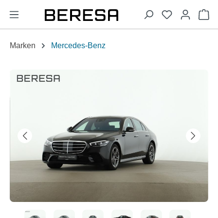
alt springen
Wa
Marken
Mercedes-Benz
Bildergalerie überspringen