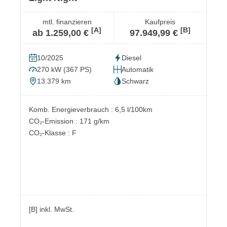
mtl. finanzieren
Kaufpreis
[A]
[B]
ab 1.259,00 €
97.949,99 €
10/2025
Diesel
270 kW (367 PS)
Automatik
13.379 km
Schwarz
Komb. Energieverbrauch : 6,5 l/100km
CO₂-Emission : 171 g/km
CO₂-Klasse : F
[B] inkl. MwSt.