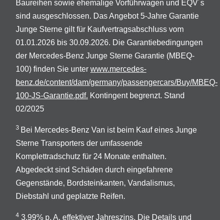
Baureihen sowie ehemalige Vorführwagen und EQV´s
sind ausgeschlossen. Das Angebot 5-Jahre Garantie
Junge Sterne gilt für Kaufvertragsabschluss vom
01.01.2026 bis 30.09.2026. Die Garantiebedingungen
der Mercedes-Benz Junge Sterne Garantie (MBEQ-
100) finden Sie unter
www.mercedes-
benz.de/content/dam/germany/passengercars/Buy/MBEQ-
100-JS-Garantie.pdf.
Kontingent begrenzt. Stand
02/2025
3
Bei Mercedes-Benz Van ist beim Kauf eines Junge
Sterne Transporters der umfassende
Komplettradschutz für 24 Monate enthalten.
Abgedeckt sind Schäden durch eingefahrene
Gegenstände, Bordsteinkanten, Vandalismus,
Diebstahl und geplatzte Reifen.
4
3,99% p. A. effektiver Jahreszins. Die Details und