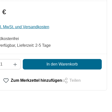
 €
kl. MwSt. und Versandkosten
kostenfrei
erfügbar, Lieferzeit: 2-5 Tage
t Anzahl: Gib den gewünschten Wert ein od
In den Warenkorb
Zum Merkzettel hinzufügen
Teilen