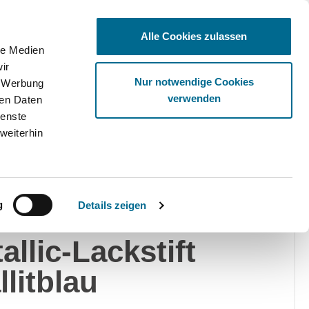
Alle Cookies zulassen
le Medien
ir
Ware
Nur notwendige Cookies
, Werbung
verwenden
ren Daten
ienste
weiterhin
edes-Benz
g
Details zeigen
rcedes-Benz
allic-Lackstift
llitblau