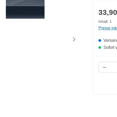
33,90
Inhalt:
1
Preise in
Versand
Sofort v
Produk