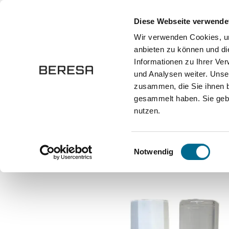
springen
Zur Hauptnavigation springen
Diese Webseite verwende
Wir verwenden Cookies, um
anbieten zu können und di
Fahrzeuge
Marken
Werkstatt
Karriere
Informationen zu Ihrer Ve
und Analysen weiter. Unse
zusammen, die Sie ihnen b
Onlineshop
Autozubehör und Ersatzteile
Lackstifte
gesammelt haben. Sie gebe
nutzen.
Bildergalerie überspringen
Einwilligungsauswahl
Notwendig