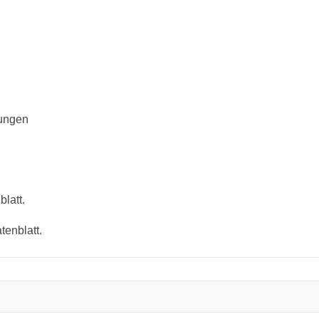
rungen
latt.
tenblatt.