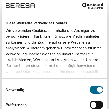
Hoher Datenschutz mit SSL-
Verschlüsselung für besonders sichere
Diese Webseite verwendet Cookies
Daten.
Wir verwenden Cookies, um Inhalte und Anzeigen zu
personalisieren, Funktionen für soziale Medien anbieten
zu können und die Zugriffe auf unsere Website zu
analysieren. Außerdem geben wir Informationen zu Ihrer
Verwendung unserer Website an unsere Partner für
soziale Medien, Werbung und Analysen weiter. Unsere
Partner führen diese Informationen möglicherweise mit
weiteren Daten zusammen, die Sie ihnen bereitgestellt
haben oder die sie im Rahmen Ihrer Nutzung der Dienste
gesammelt haben. Sie geben Einwilligung zu unseren
Einwilligungsauswahl
Top Kategorien
Cookies, wenn Sie unsere Webseite weiterhin nutzen.
Notwendig
Mercedes-Benz
Präferenzen