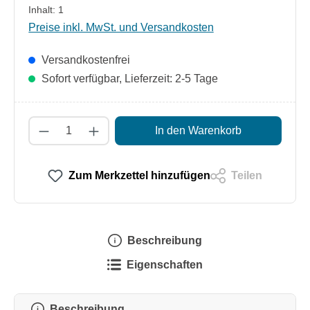
Inhalt:
1
Preise inkl. MwSt. und Versandkosten
Versandkostenfrei
Sofort verfügbar, Lieferzeit: 2-5 Tage
Produkt Anzahl: Gib den gewünschten Wert
In den Warenkorb
Zum Merkzettel hinzufügen
Teilen
Beschreibung
Eigenschaften
Beschreibung