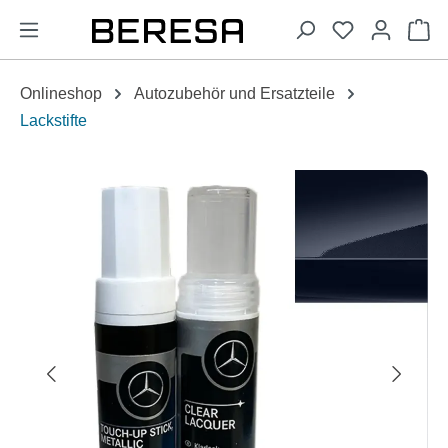
alt springen
Wa
Onlineshop
Autozubehör und Ersatzteile
Lackstifte
Bildergalerie überspringen