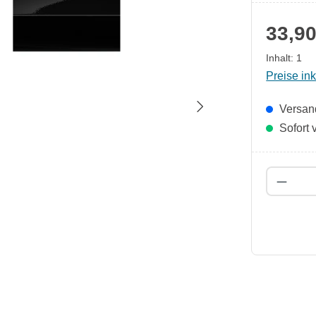
33,90
Inhalt:
1
Preise in
Versand
Sofort v
Produk