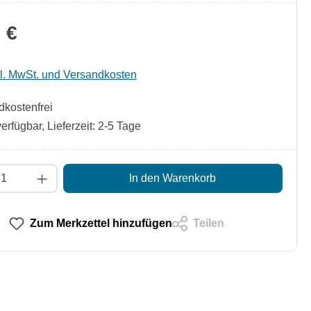
 €
kl. MwSt. und Versandkosten
kostenfrei
erfügbar, Lieferzeit: 2-5 Tage
t Anzahl: Gib den gewünschten Wert ein od
In den Warenkorb
Zum Merkzettel hinzufügen
Teilen