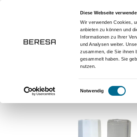
springen
Zur Hauptnavigation springen
Diese Webseite verwende
Wir verwenden Cookies, um
anbieten zu können und di
Fahrzeuge
Marken
Werkstatt
Karriere
Informationen zu Ihrer Ve
und Analysen weiter. Unse
zusammen, die Sie ihnen b
Onlineshop
Autozubehör und Ersatzteile
Lackstifte
gesammelt haben. Sie gebe
nutzen.
Bildergalerie überspringen
Einwilligungsauswahl
Notwendig