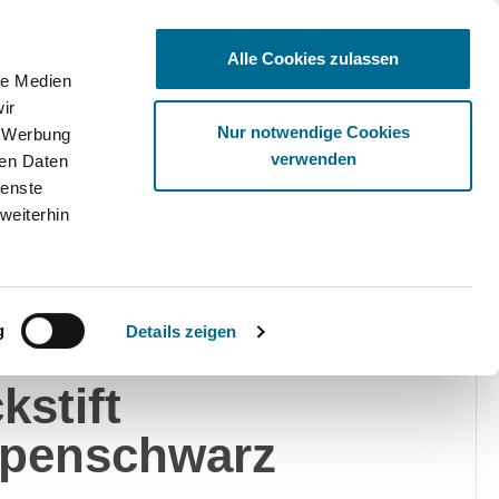
Alle Cookies zulassen
le Medien
ir
Ware
Nur notwendige Cookies
, Werbung
verwenden
ren Daten
ienste
weiterhin
edes-Benz
g
Details zeigen
rcedes-Benz
kstift
openschwarz