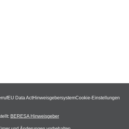
rruf
EU Data Act
Hinweisgebersystem
Cookie-Einstellungen
tellt:
BERESA Hinweisgeber
rrtümer und Änderungen vorbehalten.