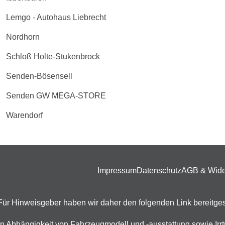
Lemgo - Autohaus Liebrecht
Nordhorn
Schloß Holte-Stukenbrock
Senden-Bösensell
Senden GW MEGA-STORE
Warendorf
Impressum
Datenschutz
AGB & Wide
. Für Hinweisgeber haben wir daher den folgenden Link bereitges
n in Abhängigkeit von Fahrzeugmodell und -ausstattung sowie I