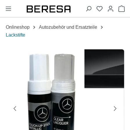
alt springen
Wa
Onlineshop
Autozubehör und Ersatzteile
Lackstifte
Bildergalerie überspringen