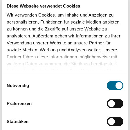
Diese Webseite verwendet Cookies
Wir verwenden Cookies, um Inhalte und Anzeigen zu
personalisieren, Funktionen für soziale Medien anbieten
zu können und die Zugriffe auf unsere Website zu
analysieren. Außerdem geben wir Informationen zu Ihrer
Verwendung unserer Website an unsere Partner für
soziale Medien, Werbung und Analysen weiter. Unsere
Partner führen diese Informationen möglicherweise mit
Top Kategorien
weiteren Daten zusammen, die Sie ihnen bereitgestellt
haben oder die sie im Rahmen Ihrer Nutzung der Dienste
Mercedes-Benz
gesammelt haben. Sie geben Einwilligung zu unseren
Einwilligungsauswahl
Cookies, wenn Sie unsere Webseite weiterhin nutzen.
Notwendig
Hyundai
Lackstifte und -Sprühdosen
Präferenzen
Pflegeprodukte
Statistiken
Modellautos