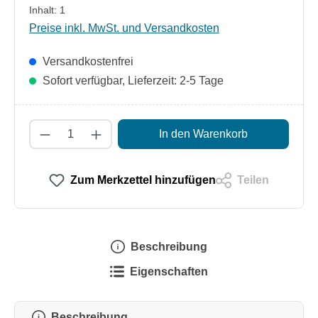
Inhalt:
1
Preise inkl. MwSt. und Versandkosten
Versandkostenfrei
Sofort verfügbar, Lieferzeit: 2-5 Tage
Produkt Anzahl: Gib den gewünschten Wert
In den Warenkorb
Zum Merkzettel hinzufügen
Teilen
Beschreibung
Eigenschaften
Beschreibung