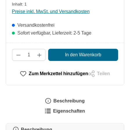
Inhalt:
1
Preise inkl. MwSt. und Versandkosten
Versandkostenfrei
Sofort verfügbar, Lieferzeit: 2-5 Tage
Produkt Anzahl: Gib den gewünschten Wert
In den Warenkorb
Zum Merkzettel hinzufügen
Teilen
Beschreibung
Eigenschaften
Beschreibung