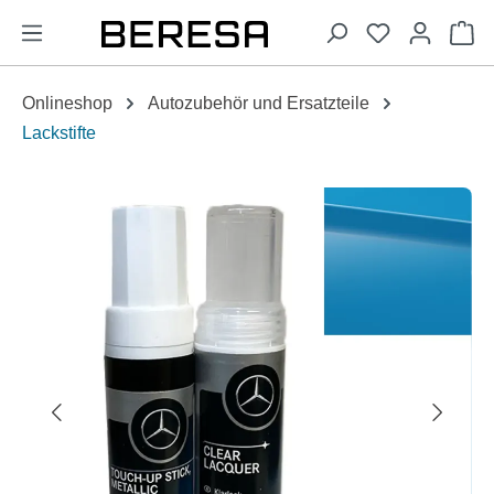
alt springen
Wa
Onlineshop
Autozubehör und Ersatzteile
Lackstifte
Bildergalerie überspringen