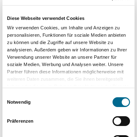
Verschlüsselung für besonders sichere
Daten.
Diese Webseite verwendet Cookies
Wir verwenden Cookies, um Inhalte und Anzeigen zu
personalisieren, Funktionen für soziale Medien anbieten
zu können und die Zugriffe auf unsere Website zu
analysieren. Außerdem geben wir Informationen zu Ihrer
Verwendung unserer Website an unsere Partner für
soziale Medien, Werbung und Analysen weiter. Unsere
Partner führen diese Informationen möglicherweise mit
weiteren Daten zusammen, die Sie ihnen bereitgestellt
haben oder die sie im Rahmen Ihrer Nutzung der Dienste
Top Kategorien
gesammelt haben. Sie geben Einwilligung zu unseren
Einwilligungsauswahl
Cookies, wenn Sie unsere Webseite weiterhin nutzen.
Notwendig
Mercedes-Benz
Hyundai
Präferenzen
Lackstifte und -Sprühdosen