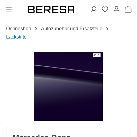
alt springen
Wa
Onlineshop
Autozubehör und Ersatzteile
Lackstifte
Bildergalerie überspringen