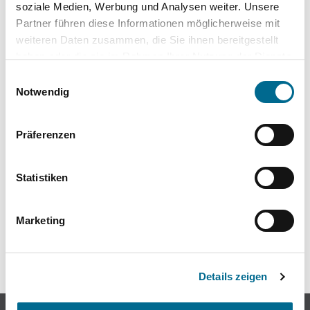
soziale Medien, Werbung und Analysen weiter. Unsere
Partner führen diese Informationen möglicherweise mit
Modellautos
weiteren Daten zusammen, die Sie ihnen bereitgestellt
Produkte für Kinder
haben oder die sie im Rahmen Ihrer Nutzung der Dienste
gesammelt haben. Sie geben Einwilligung zu unseren
Einwilligungsauswahl
Cookies, wenn Sie unsere Webseite weiterhin nutzen.
Notwendig
Präferenzen
Standorte
Statistiken
Kontakt
Marketing
Themenwelt
Unfall & Pannenhilfe
Details zeigen