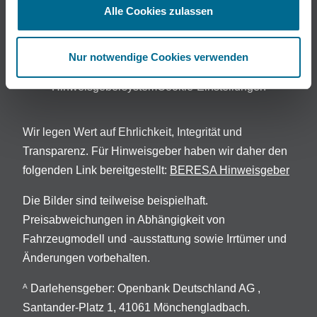
Alle Cookies zulassen
©2025 BERESA GmbH & Co. KG
Nur notwendige Cookies verwenden
Impressum
Datenschutz
AGB & Widerruf
EU Data Act
Hinweisgebersystem
Cookie-Einstellungen
Wir legen Wert auf Ehrlichkeit, Integrität und
Transparenz. Für Hinweisgeber haben wir daher den
folgenden Link bereitgestellt:
BERESA Hinweisgeber
Die Bilder sind teilweise beispielhaft.
Preisabweichungen in Abhängigkeit von
Fahrzeugmodell und -ausstattung sowie Irrtümer und
Änderungen vorbehalten.
Darlehensgeber: Openbank Deutschland AG ,
A
Santander-Platz 1, 41061 Mönchengladbach.