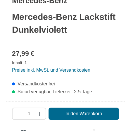
Mercedes-Benz
Mercedes-Benz Lackstift
Dunkelviolett
27,99 €
Inhalt:
1
Preise inkl. MwSt. und Versandkosten
Versandkostenfrei
Sofort verfügbar, Lieferzeit: 2-5 Tage
Produkt Anzahl: Gib den gewünschten Wert
In den Warenkorb