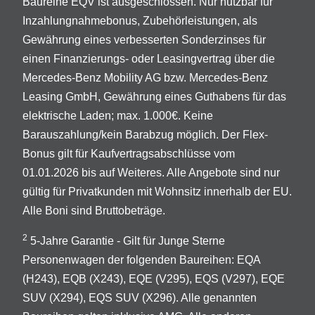
Baureihe EQV ist ausgeschlossen. Nur nutzbar für
Inzahlungnahmebonus, Zubehörleistungen, als
Gewährung eines verbesserten Sonderzinses für
einen Finanzierungs- oder Leasingvertrag über die
Mercedes-Benz Mobility AG bzw. Mercedes-Benz
Leasing GmbH, Gewährung eines Guthabens für das
elektrische Laden; max. 1.000€. Keine
Barauszahlung/kein Barabzug möglich. Der Flex-
Bonus gilt für Kaufvertragsabschlüsse vom
01.01.2026 bis auf Weiteres. Alle Angebote sind nur
gültig für Privatkunden mit Wohnsitz innerhalb der EU.
Alle Boni sind Bruttobeträge.
2
5-Jahre Garantie - Gilt für Junge Sterne
Personenwagen der folgenden Baureihen: EQA
(H243), EQB (X243), EQE (V295), EQS (V297), EQE
SUV (X294), EQS SUV (X296). Alle genannten