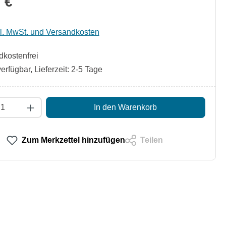
 €
kl. MwSt. und Versandkosten
kostenfrei
erfügbar, Lieferzeit: 2-5 Tage
t Anzahl: Gib den gewünschten Wert ein od
In den Warenkorb
Zum Merkzettel hinzufügen
Teilen