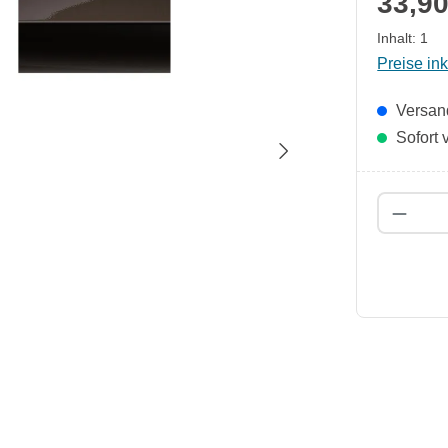
33,90
Inhalt:
1
Preise in
Versand
Sofort v
Produk