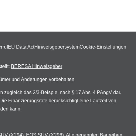
rruf
EU Data Act
Hinweisgebersystem
Cookie-Einstellungen
tellt:
BERESA Hinweisgeber
rrtümer und Änderungen vorbehalten.
zugleich das 2/3-Beispiel nach § 17 Abs. 4 PAngV dar.
ie Finanzierungsrate berücksichtigt eine Laufzeit von
rden kann.
 SUV (X294), EQS SUV (X296). Alle genannten Baureihen