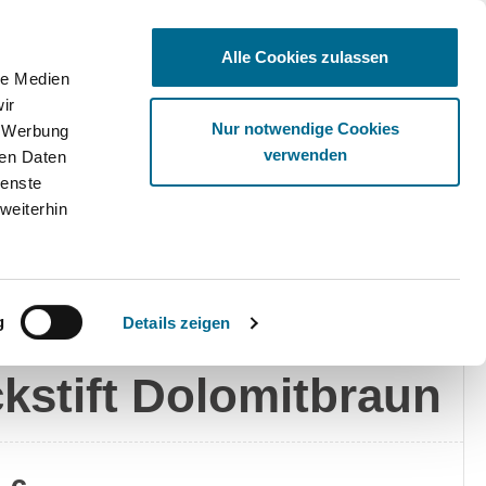
Alle Cookies zulassen
le Medien
ir
Ware
Nur notwendige Cookies
, Werbung
verwenden
ren Daten
ienste
weiterhin
edes-Benz
g
Details zeigen
rcedes-Benz
kstift Dolomitbraun