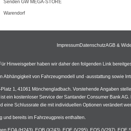
Senden GW MEGA-STORE
Warendorf
Impressum
Datenschutz
AGB & Wide
. Für Hinweisgeber haben wir daher den folgenden Link bereitges
n in Abhängigkeit von Fahrzeugmodell und -ausstattung sowie I
latz 1, 41061 Mönchengladbach. Vorstehende Angaben stellen 
 ist ein kostenloser Service der Santander Consumer Bank AG. D
d eine Schlussrate die mit individuellen Optionen verändert we
g und bereits im Fahrzeugpreis enthalten.
ureihen EQA (H243), EQB (X243), EQE (V295), EQS (V297), EQE