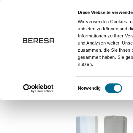
springen
Zur Hauptnavigation springen
Diese Webseite verwende
Wir verwenden Cookies, um
anbieten zu können und di
Fahrzeuge
Marken
Werkstatt
Karriere
Informationen zu Ihrer Ve
und Analysen weiter. Unse
zusammen, die Sie ihnen b
Onlineshop
Autozubehör und Ersatzteile
Lackstifte
gesammelt haben. Sie gebe
nutzen.
Bildergalerie überspringen
Einwilligungsauswahl
Notwendig