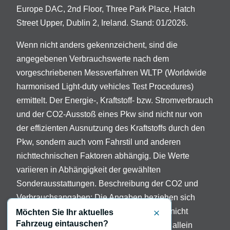
Europe DAC, 2nd Floor, Three Park Place, Hatch
Street Upper, Dublin 2, Ireland. Stand: 01/2026.
Wenn nicht anders gekennzeichent, sind die
angegebenen Verbrauchswerte nach dem
vorgeschriebenen Messverfahren WLTP (Worldwide
harmonised Light-duty vehicles Test Procedures)
ermittelt. Der Energie-, Kraftstoff- bzw. Stromverbrauch
und der CO2-Ausstoß eines Pkw sind nicht nur von
der effizienten Ausnutzung des Kraftstoffs durch den
Pkw, sondern auch vom Fahrstil und anderen
nichttechnischen Faktoren abhängig. Die Werte
variieren in Abhängigkeit der gewählten
Sonderausstattungen. Beschreibung der CO2 und
Verbrauchsangaben: Die Angaben beziehen sich
nicht auf ein einzelnes Fahrzeug und sind nicht
Möchten Sie Ihr aktuelles
Schließen
Fahrzeug eintauschen?
Bestandteil des Angebots, sondern dienen allein