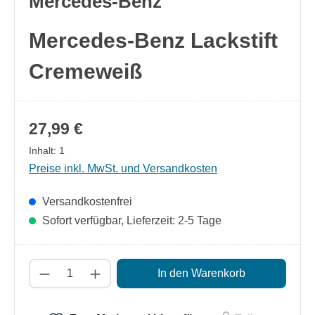
Mercedes-Benz
Mercedes-Benz Lackstift
Cremeweiß
27,99 €
Inhalt:
1
Preise inkl. MwSt. und Versandkosten
Versandkostenfrei
Sofort verfügbar, Lieferzeit: 2-5 Tage
Produkt Anzahl: Gib den gewünschten Wert
In den Warenkorb