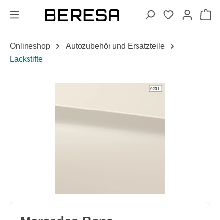
alt springen
Wa
Onlineshop
Autozubehör und Ersatzteile
Lackstifte
Bildergalerie überspringen