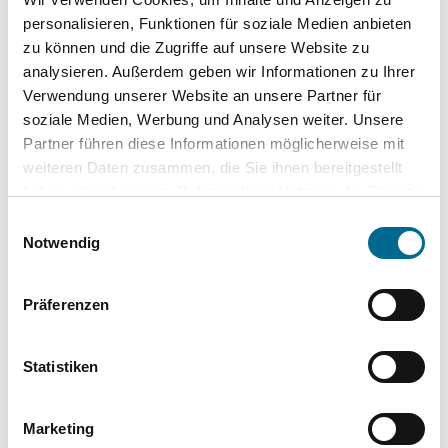
personalisieren, Funktionen für soziale Medien anbieten
Top Kategorien
zu können und die Zugriffe auf unsere Website zu
analysieren. Außerdem geben wir Informationen zu Ihrer
Mercedes-Benz
Verwendung unserer Website an unsere Partner für
soziale Medien, Werbung und Analysen weiter. Unsere
Hyundai
Partner führen diese Informationen möglicherweise mit
weiteren Daten zusammen, die Sie ihnen bereitgestellt
Lackstifte und -Sprühdosen
haben oder die sie im Rahmen Ihrer Nutzung der Dienste
gesammelt haben. Sie geben Einwilligung zu unseren
Pflegeprodukte
Einwilligungsauswahl
Cookies, wenn Sie unsere Webseite weiterhin nutzen.
Notwendig
Modellautos
Produkte für Kinder
Präferenzen
Statistiken
Marketing