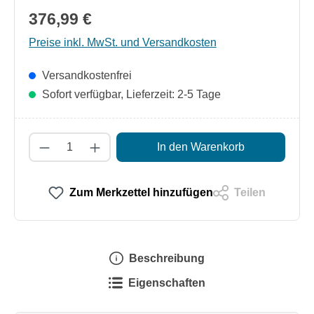
376,99 €
Preise inkl. MwSt. und Versandkosten
Versandkostenfrei
Sofort verfügbar, Lieferzeit: 2-5 Tage
Produkt Anzahl: Gib den gewünschten Wert
In den Warenkorb
Zum Merkzettel hinzufügen
Teilen
Beschreibung
Eigenschaften