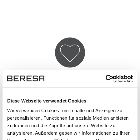
Qualität & Service
Als zertifizierter Händler der Marken:
Mercedes-Benz, smart, Hyundai, Genesis
Diese Webseite verwendet Cookies
und Ford handeln wir außschließlich mit
Wir verwenden Cookies, um Inhalte und Anzeigen zu
Originalprodukten.
personalisieren, Funktionen für soziale Medien anbieten
zu können und die Zugriffe auf unsere Website zu
Schneller und kompetenter Support:
analysieren. Außerdem geben wir Informationen zu Ihrer