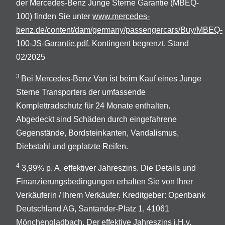
der Mercedes-Benz Junge Sterne Garantie (MBEQ-
100) finden Sie unter
www.mercedes-
benz.de/content/dam/germany/passengercars/Buy/MBEQ-
100-JS-Garantie.pdf.
Kontingent begrenzt. Stand
02/2025
3
Bei Mercedes-Benz Van ist beim Kauf eines Junge
Sterne Transporters der umfassende
Komplettradschutz für 24 Monate enthalten.
Abgedeckt sind Schäden durch eingefahrene
Gegenstände, Bordsteinkanten, Vandalismus,
Diebstahl und geplatzte Reifen.
4
3,99% p. A. effektiver Jahreszins. Die Details und
Finanzierungsbedingungen erhalten Sie von Ihrer
Verkäuferin / Ihrem Verkäufer. Kreditgeber: Openbank
Deutschland AG, Santander-Platz 1, 41061
Mönchengladbach. Der effektive Jahreszins i.H.v.