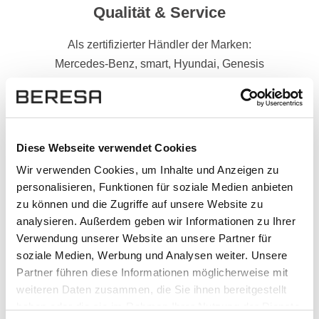
Qualität & Service
Als zertifizierter Händler der Marken:
Mercedes-Benz, smart, Hyundai, Genesis
und Ford handeln wir außschließlich mit
Originalprodukten.
Schneller und kompetenter Support:
Diese Webseite verwendet Cookies
Kontakt aufnehmen
Wir verwenden Cookies, um Inhalte und Anzeigen zu
personalisieren, Funktionen für soziale Medien anbieten
Hoher Datenschutz mit SSL-
zu können und die Zugriffe auf unsere Website zu
Verschlüsselung für besonders sichere
analysieren. Außerdem geben wir Informationen zu Ihrer
Daten.
Verwendung unserer Website an unsere Partner für
soziale Medien, Werbung und Analysen weiter. Unsere
Partner führen diese Informationen möglicherweise mit
weiteren Daten zusammen, die Sie ihnen bereitgestellt
haben oder die sie im Rahmen Ihrer Nutzung der Dienste