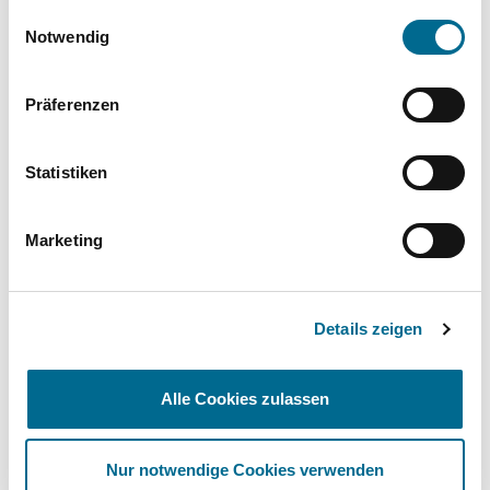
gesammelt haben. Sie geben Einwilligung zu unseren
Einwilligungsauswahl
Cookies, wenn Sie unsere Webseite weiterhin nutzen.
Notwendig
Präferenzen
Top Kategorien
Statistiken
Mercedes-Benz
Marketing
Hyundai
Lackstifte und -Sprühdosen
Details zeigen
Pflegeprodukte
Modellautos
Alle Cookies zulassen
Produkte für Kinder
Nur notwendige Cookies verwenden