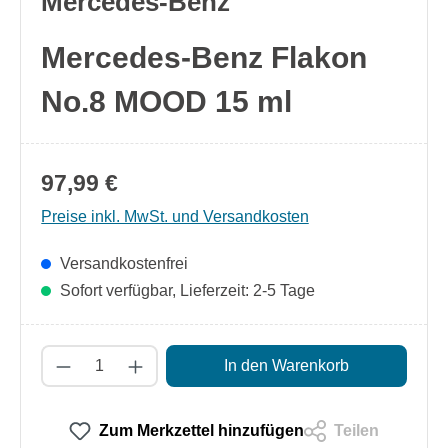
Mercedes-Benz
Mercedes-Benz Flakon
No.8 MOOD 15 ml
97,99 €
Preise inkl. MwSt. und Versandkosten
Versandkostenfrei
Sofort verfügbar, Lieferzeit: 2-5 Tage
Produkt Anzahl: Gib den gewünschten Wert
In den Warenkorb
Zum Merkzettel hinzufügen
Teilen