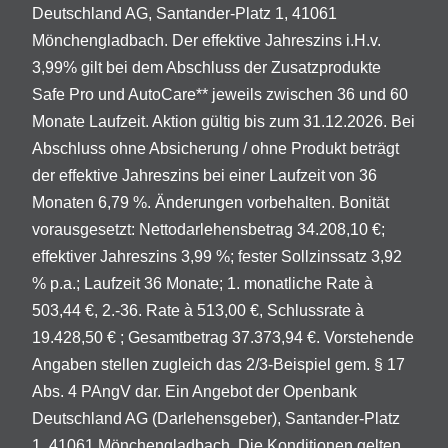
Deutschland AG, Santander-Platz 1, 41061
Mönchengladbach. Der effektive Jahreszins i.H.v.
3,99% gilt bei dem Abschluss der Zusatzprodukte
Safe Pro und AutoCare** jeweils zwischen 36 und 60
Monate Laufzeit. Aktion gültig bis zum 31.12.2026. Bei
Abschluss ohne Absicherung / ohne Produkt beträgt
der effektive Jahreszins bei einer Laufzeit von 36
Monaten 6,79 %. Änderungen vorbehalten. Bonität
vorausgesetzt: Nettodarlehensbetrag 34.208,10 €;
effektiver Jahreszins 3,99 %; fester Sollzinssatz 3,92
% p.a.; Laufzeit 36 Monate; 1. monatliche Rate à
503,44 €, 2.-36. Rate à 513,00 €, Schlussrate à
19.428,50 € ; Gesamtbetrag 37.373,94 €. Vorstehende
Angaben stellen zugleich das 2/3-Beispiel gem. § 17
Abs. 4 PAngV dar. Ein Angebot der Openbank
Deutschland AG (Darlehensgeber), Santander-Platz
1, 41061 Mönchengladbach. Die Konditionen gelten