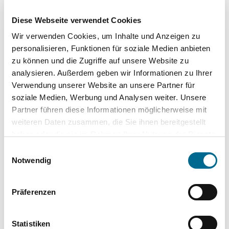
Diese Webseite verwendet Cookies
Wir verwenden Cookies, um Inhalte und Anzeigen zu
personalisieren, Funktionen für soziale Medien anbieten
zu können und die Zugriffe auf unsere Website zu
analysieren. Außerdem geben wir Informationen zu Ihrer
Verwendung unserer Website an unsere Partner für
Top Kategorien
soziale Medien, Werbung und Analysen weiter. Unsere
Partner führen diese Informationen möglicherweise mit
Mercedes-Benz
weiteren Daten zusammen, die Sie ihnen bereitgestellt
haben oder die sie im Rahmen Ihrer Nutzung der Dienste
Hyundai
gesammelt haben. Sie geben Einwilligung zu unseren
Einwilligungsauswahl
Cookies, wenn Sie unsere Webseite weiterhin nutzen.
Notwendig
Lackstifte und -Sprühdosen
Pflegeprodukte
Präferenzen
Modellautos
Statistiken
Produkte für Kinder