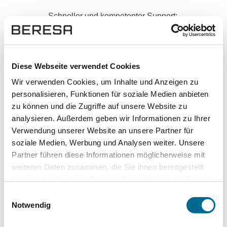
Schneller und kompetenter Support:
Kontakt aufnehmen
Hoher Datenschutz mit SSL-
Diese Webseite verwendet Cookies
Verschlüsselung für besonders sichere
Wir verwenden Cookies, um Inhalte und Anzeigen zu
Daten.
personalisieren, Funktionen für soziale Medien anbieten
zu können und die Zugriffe auf unsere Website zu
analysieren. Außerdem geben wir Informationen zu Ihrer
Verwendung unserer Website an unsere Partner für
soziale Medien, Werbung und Analysen weiter. Unsere
Partner führen diese Informationen möglicherweise mit
weiteren Daten zusammen, die Sie ihnen bereitgestellt
haben oder die sie im Rahmen Ihrer Nutzung der Dienste
gesammelt haben. Sie geben Einwilligung zu unseren
Einwilligungsauswahl
Cookies, wenn Sie unsere Webseite weiterhin nutzen.
Notwendig
Top Kategorien