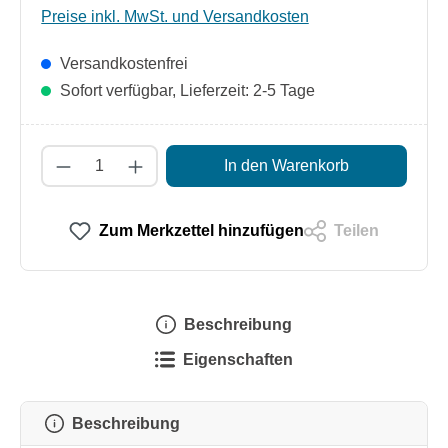
Preise inkl. MwSt. und Versandkosten
Versandkostenfrei
Sofort verfügbar, Lieferzeit: 2-5 Tage
Produkt Anzahl: Gib den gewünschten Wert
In den Warenkorb
Zum Merkzettel hinzufügen
Teilen
Beschreibung
Eigenschaften
Beschreibung