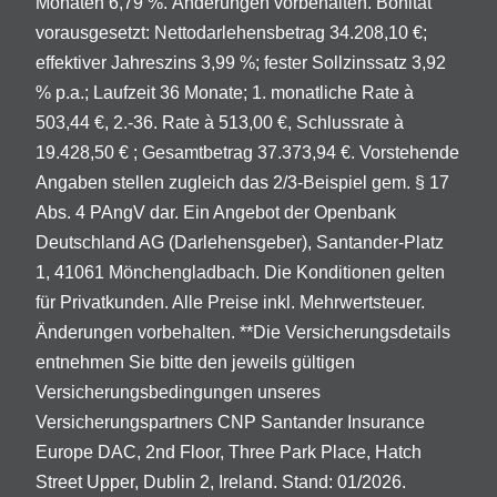
Monaten 6,79 %. Änderungen vorbehalten. Bonität
vorausgesetzt: Nettodarlehensbetrag 34.208,10 €;
effektiver Jahreszins 3,99 %; fester Sollzinssatz 3,92
% p.a.; Laufzeit 36 Monate; 1. monatliche Rate à
503,44 €, 2.-36. Rate à 513,00 €, Schlussrate à
19.428,50 € ; Gesamtbetrag 37.373,94 €. Vorstehende
Angaben stellen zugleich das 2/3-Beispiel gem. § 17
Abs. 4 PAngV dar. Ein Angebot der Openbank
Deutschland AG (Darlehensgeber), Santander-Platz
1, 41061 Mönchengladbach. Die Konditionen gelten
für Privatkunden. Alle Preise inkl. Mehrwertsteuer.
Änderungen vorbehalten. **Die Versicherungsdetails
entnehmen Sie bitte den jeweils gültigen
Versicherungsbedingungen unseres
Versicherungspartners CNP Santander Insurance
Europe DAC, 2nd Floor, Three Park Place, Hatch
Street Upper, Dublin 2, Ireland. Stand: 01/2026.