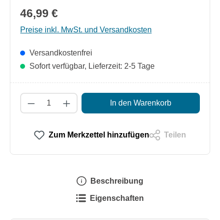
46,99 €
Preise inkl. MwSt. und Versandkosten
Versandkostenfrei
Sofort verfügbar, Lieferzeit: 2-5 Tage
Produkt Anzahl: Gib den gewünschten Wert
In den Warenkorb
Zum Merkzettel hinzufügen
Teilen
Beschreibung
Eigenschaften