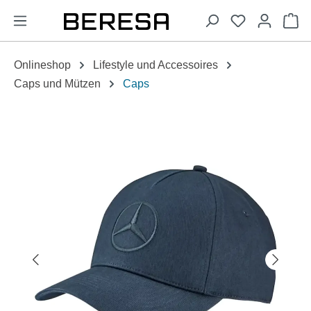
alt springen
Wa
Onlineshop
Lifestyle und Accessoires
Caps und Mützen
Caps
Bildergalerie überspringen