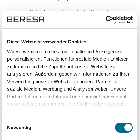
Schneller und kompetenter Support:
Kontakt aufnehmen
Hoher Datenschutz mit SSL-
Diese Webseite verwendet Cookies
Verschlüsselung für besonders sichere
Wir verwenden Cookies, um Inhalte und Anzeigen zu
Daten.
personalisieren, Funktionen für soziale Medien anbieten
zu können und die Zugriffe auf unsere Website zu
analysieren. Außerdem geben wir Informationen zu Ihrer
Verwendung unserer Website an unsere Partner für
soziale Medien, Werbung und Analysen weiter. Unsere
Partner führen diese Informationen möglicherweise mit
weiteren Daten zusammen, die Sie ihnen bereitgestellt
haben oder die sie im Rahmen Ihrer Nutzung der Dienste
gesammelt haben. Sie geben Einwilligung zu unseren
Einwilligungsauswahl
Cookies, wenn Sie unsere Webseite weiterhin nutzen.
Notwendig
Top Kategorien