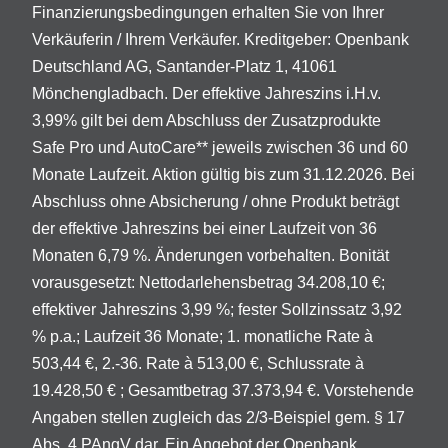
Finanzierungsbedingungen erhalten Sie von Ihrer
Verkäuferin / Ihrem Verkäufer. Kreditgeber: Openbank
Deutschland AG, Santander-Platz 1, 41061
Mönchengladbach. Der effektive Jahreszins i.H.v.
3,99% gilt bei dem Abschluss der Zusatzprodukte
Safe Pro und AutoCare** jeweils zwischen 36 und 60
Monate Laufzeit. Aktion gültig bis zum 31.12.2026. Bei
Abschluss ohne Absicherung / ohne Produkt beträgt
der effektive Jahreszins bei einer Laufzeit von 36
Monaten 6,79 %. Änderungen vorbehalten. Bonität
vorausgesetzt: Nettodarlehensbetrag 34.208,10 €;
effektiver Jahreszins 3,99 %; fester Sollzinssatz 3,92
% p.a.; Laufzeit 36 Monate; 1. monatliche Rate à
503,44 €, 2.-36. Rate à 513,00 €, Schlussrate à
19.428,50 € ; Gesamtbetrag 37.373,94 €. Vorstehende
Angaben stellen zugleich das 2/3-Beispiel gem. § 17
Abs. 4 PAngV dar. Ein Angebot der Openbank