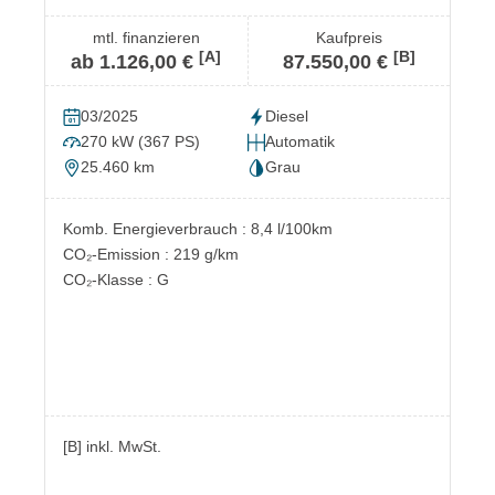
mtl. finanzieren
Kaufpreis
[A]
[B]
ab 1.126,00 €
87.550,00 €
03/2025
Diesel
270 kW (367 PS)
Automatik
25.460 km
Grau
Komb. Energieverbrauch : 8,4 l/100km
CO₂-Emission : 219 g/km
CO₂-Klasse : G
[B] inkl. MwSt.