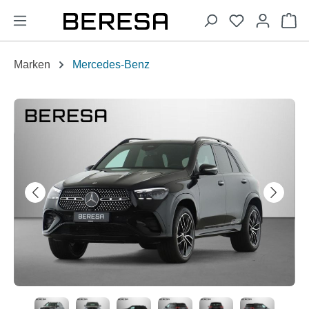
alt springen
Wa
Marken
Mercedes-Benz
Bildergalerie überspringen