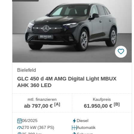
Bielefeld
GLC 450 d 4M AMG Digital Light MBUX
AHK 360 LED
mtl. finanzieren
Kaufpreis
[A]
[B]
ab 797,00 €
61.950,00 €
06/2025
Diesel
270 kW (367 PS)
Automatik