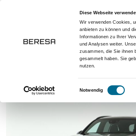
springen
Zur Hauptnavigation springen
Diese Webseite verwende
Wir verwenden Cookies, um
anbieten zu können und di
Fahrzeuge
Marken
Werkstatt
Karriere
Informationen zu Ihrer Ve
und Analysen weiter. Unse
zusammen, die Sie ihnen b
Marken
Mercedes-Benz
gesammelt haben. Sie gebe
nutzen.
Bildergalerie überspringen
Einwilligungsauswahl
Notwendig