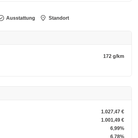
Ausstattung
Standort
172 g/km
1.027,47 €
1.001,49 €
6,99%
6,78%