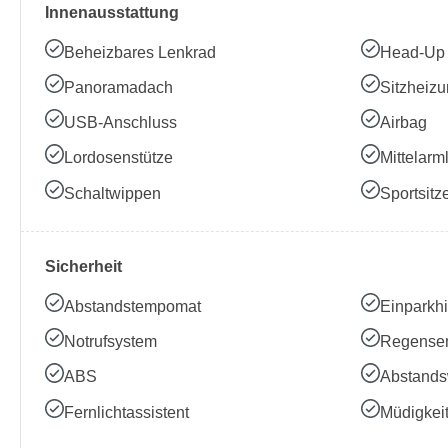
Innenausstattung
Beheizbares Lenkrad
Head-Up 
Panoramadach
Sitzheiz
USB-Anschluss
Airbag
Lordosenstütze
Mittelarm
Schaltwippen
Sportsitz
Sicherheit
Abstandstempomat
Einparkhi
Notrufsystem
Regense
ABS
Abstands
Fernlichtassistent
Müdigkei