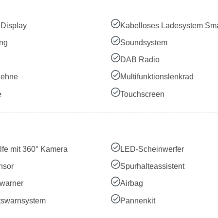
Display
Kabelloses Ladesystem Sm
ung
Soundsystem
DAB Radio
lehne
Multifunktionslenkrad
e
Touchscreen
lfe mit 360° Kamera
LED-Scheinwerfer
nsor
Spurhalteassistent
warner
Airbag
tswarnsystem
Pannenkit