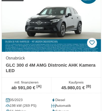
Osnabrück
GLC 300 d 4M AMG Distronic AHK Kamera
LED
mtl. finanzieren
Kaufpreis
[A]
[B]
ab 591,00 €
45.980,01 €
05/2023
Diesel
198 kW (269 PS)
Automatik