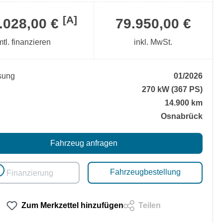
[A]
.028,00 €
79.950,00 €
mtl. finanzieren
inkl. MwSt.
sung
01/2026
270 kW (367 PS)
14.900 km
Osnabrück
Fahrzeug anfragen
Fahrzeugbestellung
ading...
Finanzierung
Zum Merkzettel hinzufügen
Teilen