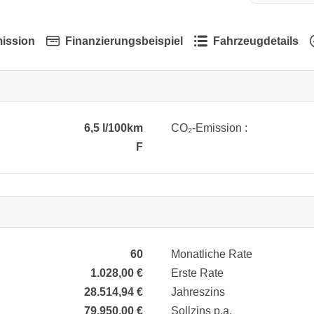
ission
Finanzierungsbeispiel
Fahrzeugdetails
6,5 l/100km
CO₂-Emission :
F
60
Monatliche Rate
1.028,00 €
Erste Rate
28.514,94 €
Jahreszins
79.950,00 €
Sollzins p.a.