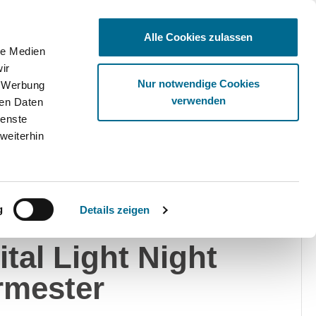
Alle Cookies zulassen
le Medien
ir
Ware
Nur notwendige Cookies
, Werbung
verwenden
ren Daten
ienste
weiterhin
edes-Benz
g
Details zeigen
C 450 d 4M AMG
ital Light Night
rmester