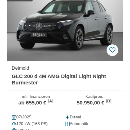
Detmold
GLC 200 d 4M AMG Digital Light Night
Burmester
mtl. finanzieren
Kaufpreis
[A]
[B]
ab 655,00 €
50.950,00 €
07/2025
Diesel
120 kW (163 PS)
Automatik