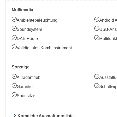
Multimedia
Ambientebeleuchtung
Android 
Soundsystem
USB-Ans
DAB Radio
Multifunk
Volldigitales Kombiinstrument
Sonstige
Allradantrieb
Ausstattu
Garantie
Schaltwi
Sportsitze
Komplette Ausstattungsliste