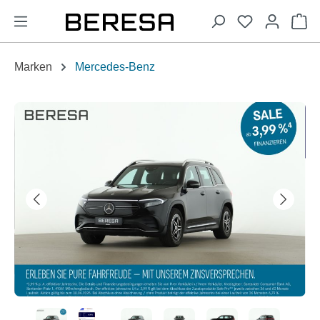
alt springen
Wa
Marken
Mercedes-Benz
Bildergalerie überspringen