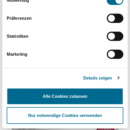
Notwendig
Komplette Ausstattungsliste
Präferenzen
Standort
Statistiken
BERESA Airport Center
Marketing
Otto-Lilienthal-Straße 32
48268 Greven
Anfahrt (Google Maps)
Details zeigen
0251 7183-5400
Alle Cookies zulassen
Das könnte Ihnen auch gefallen:
Nur notwendige Cookies verwenden
Produktgalerie überspringen