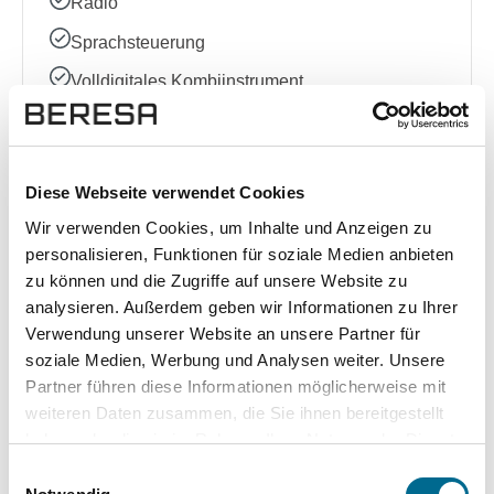
Radio
Sprachsteuerung
Volldigitales Kombiinstrument
Sonstige
Diese Webseite verwendet Cookies
Allradantrieb
Wir verwenden Cookies, um Inhalte und Anzeigen zu
Elektrische Sitzeinstellung
personalisieren, Funktionen für soziale Medien anbieten
zu können und die Zugriffe auf unsere Website zu
Kindersitzbefestigung (ISOFIX)
analysieren. Außerdem geben wir Informationen zu Ihrer
Garantie
Verwendung unserer Website an unsere Partner für
soziale Medien, Werbung und Analysen weiter. Unsere
Schaltwippen
Partner führen diese Informationen möglicherweise mit
Sportpaket
weiteren Daten zusammen, die Sie ihnen bereitgestellt
haben oder die sie im Rahmen Ihrer Nutzung der Dienste
Sportsitze
gesammelt haben. Sie geben Einwilligung zu unseren
Einwilligungsauswahl
Cookies, wenn Sie unsere Webseite weiterhin nutzen.