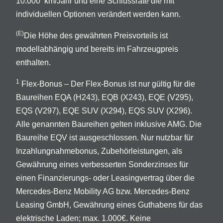
10.000 km/Jahr und eine Schlussrate die mit
individuellen Optionen verändert werden kann.
(E)
Die Höhe des gewährten Preisvorteils ist
modellabhängig und bereits im Fahrzeugpreis
enthalten.
1
Flex-Bonus – Der Flex-Bonus ist nur gültig für die
Baureihen EQA (H243), EQB (X243), EQE (V295),
EQS (V297), EQE SUV (X294), EQS SUV (X296).
Alle genannten Baureihen gelten inklusive AMG. Die
Baureihe EQV ist ausgeschlossen. Nur nutzbar für
Inzahlungnahmebonus, Zubehörleistungen, als
Gewährung eines verbesserten Sonderzinses für
einen Finanzierungs- oder Leasingvertrag über die
Mercedes-Benz Mobility AG bzw. Mercedes-Benz
Leasing GmbH, Gewährung eines Guthabens für das
elektrische Laden; max. 1.000€. Keine