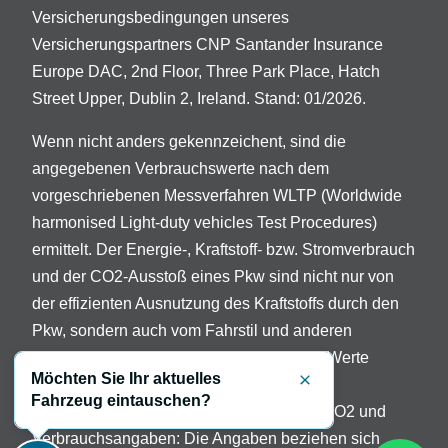
Versicherungsbedingungen unseres
Versicherungspartners CNP Santander Insurance
Europe DAC, 2nd Floor, Three Park Place, Hatch
Street Upper, Dublin 2, Ireland. Stand: 01/2026.
Wenn nicht anders gekennzeichent, sind die
angegebenen Verbrauchswerte nach dem
vorgeschriebenen Messverfahren WLTP (Worldwide
harmonised Light-duty vehicles Test Procedures)
ermittelt. Der Energie-, Kraftstoff- bzw. Stromverbrauch
und der CO2-Ausstoß eines Pkw sind nicht nur von
der effizienten Ausnutzung des Kraftstoffs durch den
Pkw, sondern auch vom Fahrstil und anderen
nichttechnischen Faktoren abhängig. Die Werte
Möchten Sie Ihr aktuelles
variieren in Abhängigkeit der gewählten
Schließen
Fahrzeug eintauschen?
Sonderausstattungen. Beschreibung der CO2 und
Verbrauchsangaben: Die Angaben beziehen sich