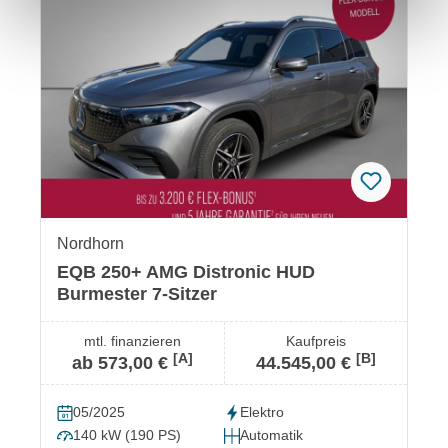
Nordhorn
EQB 250+ AMG Distronic HUD
Burmester 7-Sitzer
mtl. finanzieren
Kaufpreis
[A]
[B]
ab 573,00 €
44.545,00 €
05/2025
Elektro
140 kW (190 PS)
Automatik