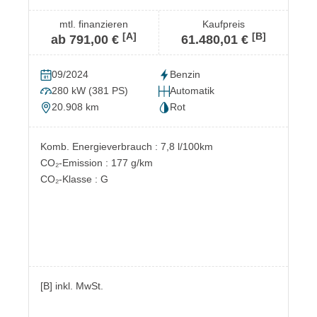
mtl. finanzieren
Kaufpreis
[A]
[B]
ab 791,00 €
61.480,01 €
09/2024
Benzin
280 kW (381 PS)
Automatik
20.908 km
Rot
Komb. Energieverbrauch : 7,8 l/100km
CO₂-Emission : 177 g/km
CO₂-Klasse : G
[B] inkl. MwSt.