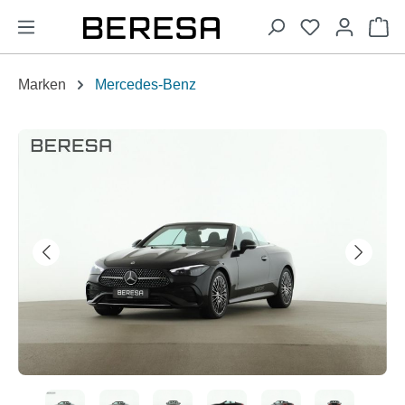
alt springen
Wa
Marken
Mercedes-Benz
Bildergalerie überspringen