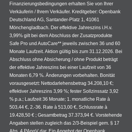
Finanzierungsbedingungen erhalten Sie von Ihrer
Verkäuferin / Ihrem Verkäufer. Kreditgeber: Openbank
Deutschland AG, Santander-Platz 1, 41061
Mönchengladbach. Der effektive Jahreszins i.H.v.
3,99% gilt bei dem Abschluss der Zusatzprodukte
Safe Pro und AutoCare** jeweils zwischen 36 und 60
Monate Laufzeit. Aktion gültig bis zum 31.12.2026. Bei
Abschluss ohne Absicherung / ohne Produkt beträgt
der effektive Jahreszins bei einer Laufzeit von 36
Monaten 6,79 %. Änderungen vorbehalten. Bonität
vorausgesetzt: Nettodarlehensbetrag 34.208,10 €;
effektiver Jahreszins 3,99 %; fester Sollzinssatz 3,92
% p.a.; Laufzeit 36 Monate; 1. monatliche Rate à
503,44 €, 2.-36. Rate à 513,00 €, Schlussrate à
19.428,50 € ; Gesamtbetrag 37.373,94 €. Vorstehende
Angaben stellen zugleich das 2/3-Beispiel gem. § 17
Abs. 4 PAngV dar. Ein Angebot der Openbank