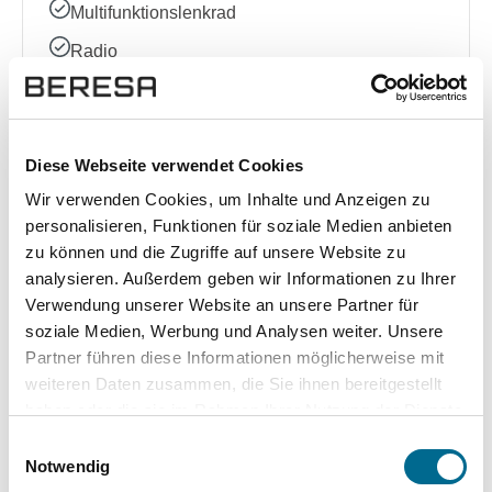
Multifunktionslenkrad
Radio
Sprachsteuerung
Volldigitales Kombiinstrument
Diese Webseite verwendet Cookies
Wir verwenden Cookies, um Inhalte und Anzeigen zu
Sonstige
personalisieren, Funktionen für soziale Medien anbieten
zu können und die Zugriffe auf unsere Website zu
Ausstattungslinie
analysieren. Außerdem geben wir Informationen zu Ihrer
Kindersitzbefestigung (ISOFIX)
Verwendung unserer Website an unsere Partner für
Garantie
soziale Medien, Werbung und Analysen weiter. Unsere
Partner führen diese Informationen möglicherweise mit
Qualitätssiegel
weiteren Daten zusammen, die Sie ihnen bereitgestellt
Sportpaket
haben oder die sie im Rahmen Ihrer Nutzung der Dienste
gesammelt haben. Sie geben Einwilligung zu unseren
Einwilligungsauswahl
Cookies, wenn Sie unsere Webseite weiterhin nutzen.
Notwendig
Komplette Ausstattungsliste