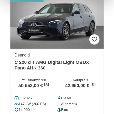
Detmold
C 220 d T AMG Digital Light MBUX
Pano AHK 360
mtl. finanzieren
Kaufpreis
[A]
[B]
ab 552,00 €
42.950,00 €
06/2025
Diesel
147 kW (200 PS)
Automatik
14.900 km
Blau