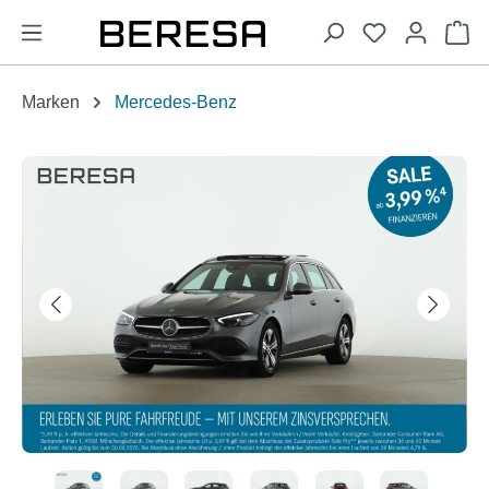
alt springen
Wa
Marken
Mercedes-Benz
Bildergalerie überspringen