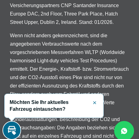
Versicherungspartners CNP Santander Insurance
Europe DAC, 2nd Floor, Three Park Place, Hatch
Street Upper, Dublin 2, Ireland. Stand: 01/2026.
Wenn nicht anders gekennzeichent, sind die
angegebenen Verbrauchswerte nach dem
vorgeschriebenen Messverfahren WLTP (Worldwide
harmonised Light-duty vehicles Test Procedures)
ermittelt. Der Energie-, Kraftstoff- bzw. Stromverbrauch
und der CO2-Ausstoß eines Pkw sind nicht nur von
der effizienten Ausnutzung des Kraftstoffs durch den
Pkw, sondern auch vom Fahrstil und anderen
Möchten Sie Ihr aktuelles
nichttechnischen Faktoren abhängig. Die Werte
Schließen
Fahrzeug eintauschen?
variieren in Abhängigkeit der gewählten
Sonderausstattungen. Beschreibung der CO2 und
Verbrauchsangaben: Die Angaben beziehen sich
Inzahlungnahme
nicht auf ein einzelnes Fahrzeug und sind nicht