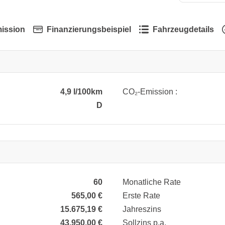
ission
Finanzierungsbeispiel
Fahrzeugdetails
4,9 l/100km
CO₂-Emission :
D
60
Monatliche Rate
565,00 €
Erste Rate
15.675,19 €
Jahreszins
43.950,00 €
Sollzins p.a.