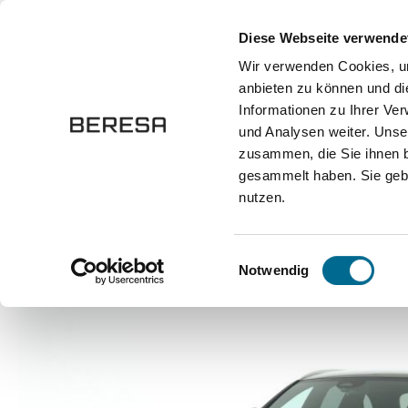
springen
Zur Hauptnavigation springen
Diese Webseite verwende
Wir verwenden Cookies, um
anbieten zu können und di
Fahrzeuge
Marken
Werkstatt
Karriere
Informationen zu Ihrer Ve
und Analysen weiter. Unse
zusammen, die Sie ihnen b
Marken
Mercedes-Benz
gesammelt haben. Sie gebe
nutzen.
Bildergalerie überspringen
Einwilligungsauswahl
Notwendig