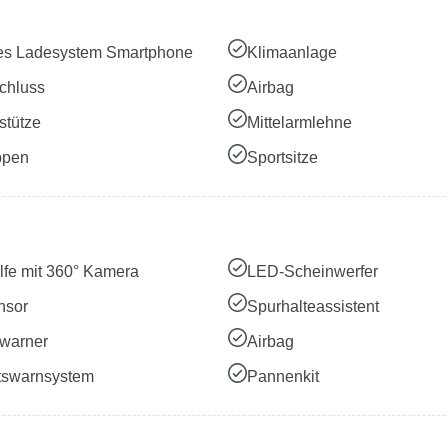
es Ladesystem Smartphone
Klimaanlage
chluss
Airbag
stütze
Mittelarmlehne
ppen
Sportsitze
lfe mit 360° Kamera
LED-Scheinwerfer
nsor
Spurhalteassistent
warner
Airbag
tswarnsystem
Pannenkit