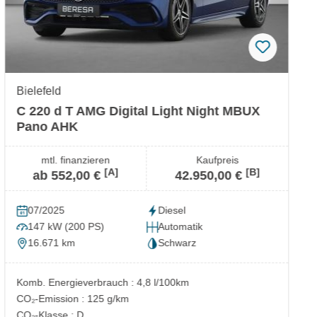
Bielefeld
C 220 d T AMG Digital Light Night MBUX
Pano AHK
mtl. finanzieren
Kaufpreis
[A]
[B]
ab 552,00 €
42.950,00 €
07/2025
Diesel
147 kW (200 PS)
Automatik
16.671 km
Schwarz
Komb. Energieverbrauch : 4,8 l/100km
CO₂-Emission : 125 g/km
CO₂-Klasse : D