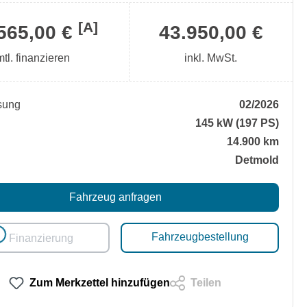
[A]
565,00 €
43.950,00 €
mtl. finanzieren
inkl. MwSt.
sung
02/2026
145 kW (197 PS)
14.900 km
Detmold
Fahrzeug anfragen
oading...
Fahrzeugbestellung
Finanzierung
Zum Merkzettel hinzufügen
Teilen