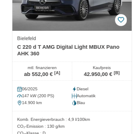
Bielefeld
C 220 d T AMG Digital Light MBUX Pano
AHK 360
mtl. finanzieren
Kaufpreis
[A]
[B]
ab 552,00 €
42.950,00 €
06/2025
Diesel
147 kW (200 PS)
Automatik
14.900 km
Blau
Komb. Energieverbrauch : 4,9 l/100km
CO₂-Emission : 130 g/km
CO₂-Klasse : D