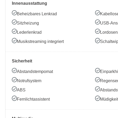
Innenausstattung
Beheizbares Lenkrad
Kabellos
Sitzheizung
USB-Ans
Lederlenkrad
Lordosen
Musikstreaming integriert
Schaltwi
Sicherheit
Abstandstempomat
Einparkhi
Notrufsystem
Regense
ABS
Abstands
Fernlichtassistent
Müdigkei