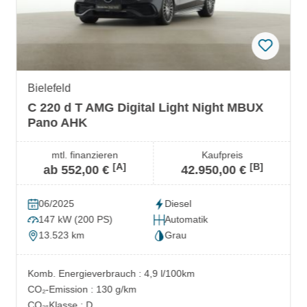
Bielefeld
C 220 d T AMG Digital Light Night MBUX
Pano AHK
mtl. finanzieren
Kaufpreis
[A]
[B]
ab 552,00 €
42.950,00 €
06/2025
Diesel
147 kW (200 PS)
Automatik
13.523 km
Grau
Komb. Energieverbrauch : 4,9 l/100km
CO₂-Emission : 130 g/km
CO₂-Klasse : D