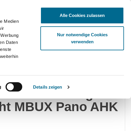
Alle Cookies zulassen
le Medien
ir
Ware
Nur notwendige Cookies
, Werbung
verwenden
ren Daten
ienste
weiterhin
edes-Benz
g
Details zeigen
20 d T AMG Digital
ght MBUX Pano AHK
0