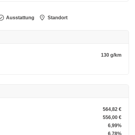
Ausstattung
Standort
130 g/km
564,82 €
556,00 €
6,99%
6,78%