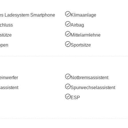
es Ladesystem Smartphone
Klimaanlage
chluss
Airbag
stütze
Mittelarmlehne
ppen
Sportsitze
inwerfer
Notbremsassistent
assistent
Spurwechselassistent
ESP