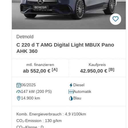
Detmold
C 220 d T AMG Digital Light MBUX Pano
AHK 360
mtl. finanzieren
Kaufpreis
[A]
[B]
ab 552,00 €
42.950,00 €
06/2025
Diesel
147 kW (200 PS)
Automatik
14.900 km
Blau
Komb. Energieverbrauch : 4,9 l/100km
CO₂-Emission : 130 g/km
CO₂-Klasse : D