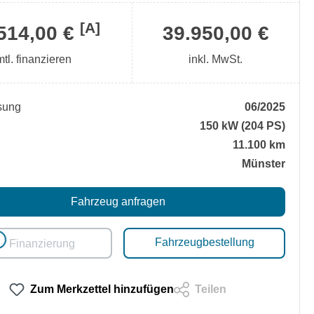
[A]
514,00 €
39.950,00 €
mtl. finanzieren
inkl. MwSt.
sung
06/2025
150 kW (204 PS)
11.100 km
Münster
Fahrzeug anfragen
Fahrzeugbestellung
oading...
Finanzierung
Zum Merkzettel hinzufügen
Teilen