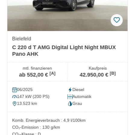
Bielefeld
C 220 d T AMG Digital Light Night MBUX
Pano AHK
mtl. finanzieren
Kaufpreis
[A]
[B]
ab 552,00 €
42.950,00 €
06/2025
Diesel
147 kW (200 PS)
Automatik
13.523 km
Grau
Komb. Energieverbrauch : 4,9 l/100km
CO₂-Emission : 130 g/km
CO₂-Klasse : D