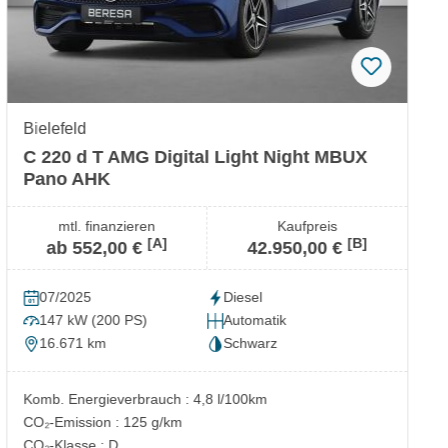
Bielefeld
C 220 d T AMG Digital Light Night MBUX
Pano AHK
mtl. finanzieren
Kaufpreis
[A]
[B]
ab 552,00 €
42.950,00 €
07/2025
Diesel
147 kW (200 PS)
Automatik
16.671 km
Schwarz
Komb. Energieverbrauch : 4,8 l/100km
CO₂-Emission : 125 g/km
CO₂-Klasse : D