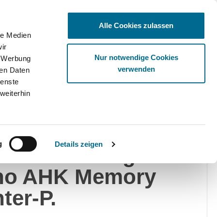
Alle Cookies zulassen
le Medien
ir
Ware
Nur notwendige Cookies
, Werbung
verwenden
ren Daten
ienste
weiterhin
edes-Benz
g
Details zeigen
00 T AMG Night
no AHK Memory
ter-P.