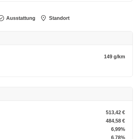
Ausstattung
Standort
149 g/km
513,42 €
484,58 €
6,99%
6,78%