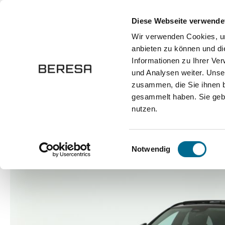
springen
Zur Hauptnavigation springen
Diese Webseite verwende
Wir verwenden Cookies, um
anbieten zu können und di
Fahrzeuge
Marken
Werkstatt
Karriere
Informationen zu Ihrer Ve
und Analysen weiter. Unse
zusammen, die Sie ihnen b
Marken
Mercedes-Benz
gesammelt haben. Sie gebe
nutzen.
Bildergalerie überspringen
Einwilligungsauswahl
Notwendig