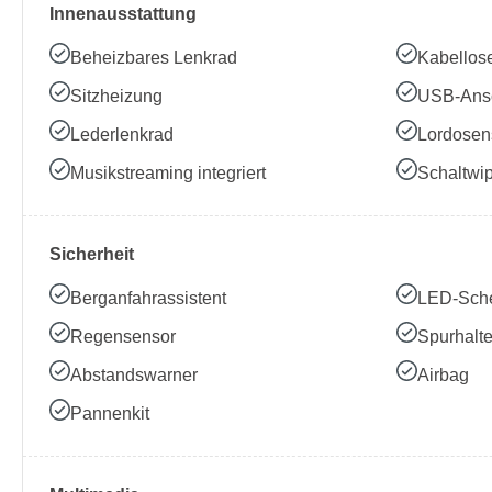
Innenausstattung
Beheizbares Lenkrad
Kabellos
Sitzheizung
USB-Ans
Lederlenkrad
Lordosen
Musikstreaming integriert
Schaltwi
Sicherheit
Berganfahrassistent
LED-Sche
Regensensor
Spurhalte
Abstandswarner
Airbag
Pannenkit