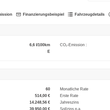
ission
Finanzierungsbeispiel
Fahrzeugdetails
6,6 l/100km
CO₂-Emission :
E
60
Monatliche Rate
514,00 €
Erste Rate
14.248,56 €
Jahreszins
39.950,00 €
Sollzins p.a.