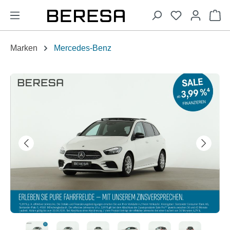
alt springen
Wa
Marken
Mercedes-Benz
Bildergalerie überspringen