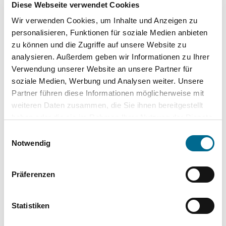
Diese Webseite verwendet Cookies
Schaltwippen
Wir verwenden Cookies, um Inhalte und Anzeigen zu
Sportpaket
personalisieren, Funktionen für soziale Medien anbieten
zu können und die Zugriffe auf unsere Website zu
Sportsitze
analysieren. Außerdem geben wir Informationen zu Ihrer
Verwendung unserer Website an unsere Partner für
soziale Medien, Werbung und Analysen weiter. Unsere
Komplette Ausstattungsliste
Partner führen diese Informationen möglicherweise mit
weiteren Daten zusammen, die Sie ihnen bereitgestellt
haben oder die sie im Rahmen Ihrer Nutzung der Dienste
gesammelt haben. Sie geben Einwilligung zu unseren
Standort
Einwilligungsauswahl
Cookies, wenn Sie unsere Webseite weiterhin nutzen.
Notwendig
Nordhorn
Lingener Str. 115
Präferenzen
48531 Nordhorn
Anfahrt (Google Maps)
Statistiken
05921 8353-0