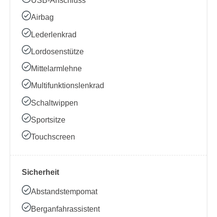
USB-Anschluss
Airbag
Lederlenkrad
Lordosenstütze
Mittelarmlehne
Multifunktionslenkrad
Schaltwippen
Sportsitze
Touchscreen
Sicherheit
Abstandstempomat
Berganfahrassistent