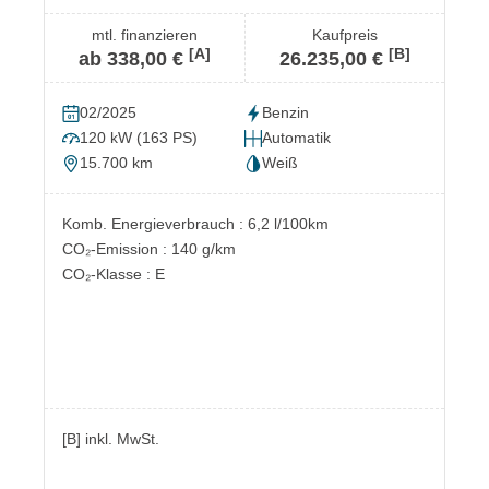
mtl. finanzieren
Kaufpreis
[A]
[B]
ab 338,00 €
26.235,00 €
02/2025
Benzin
120 kW (163 PS)
Automatik
15.700 km
Weiß
Komb. Energieverbrauch : 6,2 l/100km
CO₂-Emission : 140 g/km
CO₂-Klasse : E
[B] inkl. MwSt.