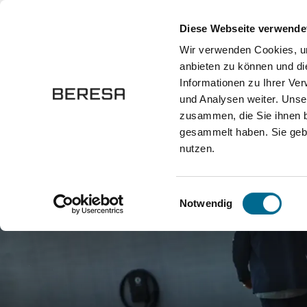
springen
Zur Hauptnavigation springen
Diese Webseite verwende
Wir verwenden Cookies, um
anbieten zu können und di
Fahrzeuge
Marken
Werkstatt
Karriere
Informationen zu Ihrer Ve
und Analysen weiter. Unse
zusammen, die Sie ihnen b
Marken
smart
gesammelt haben. Sie gebe
nutzen.
Einwilligungsauswahl
Notwendig