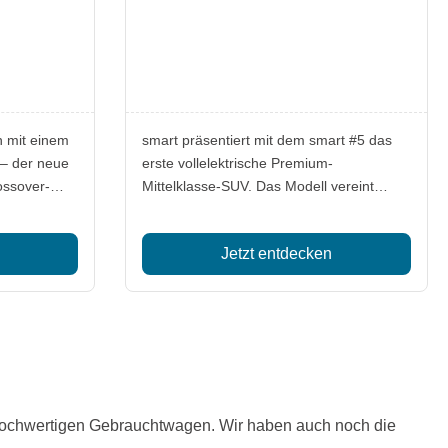
n mit einem
smart präsentiert mit dem smart #5 das
 – der neue
erste vollelektrische Premium-
ossover-
Mittelklasse-SUV. Das Modell vereint
d erstmals
Innovationen, Nachhaltigkeit und ein
en
modernes Design und ist ab sofort
Jetzt entdecken
er
bestellbar. Mit einer 800-Volt-Plattform
bietet der smart #5 eine herausragende
Ladegeschwindigkeit und hohe
Reichweite.
hochwertigen Gebrauchtwagen. Wir haben auch noch die