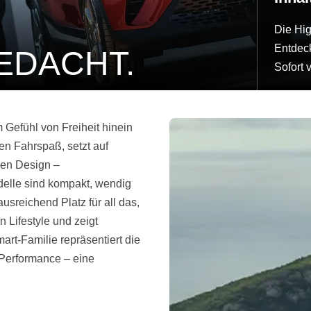
Die Hig
Entdeck
EDACHT.
Sofort
 Gefühl von Freiheit hinein
hen Fahrspaß, setzt auf
gen Design –
delle sind kompakt, wendig
ausreichend Platz für all das,
n Lifestyle und zeigt
art-Familie repräsentiert die
 Performance – eine