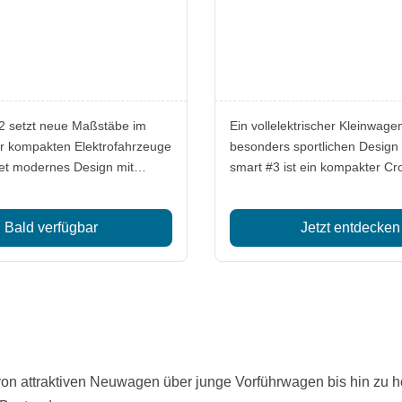
2 setzt neue Maßstäbe im
Ein vollelektrischer Kleinwage
r kompakten Elektrofahrzeuge
besonders sportlichen Design
et modernes Design mit
smart #3 ist ein kompakter Cr
ie. Mit seiner klaren,
SUV und wurde in Deutschlan
en Linienführung richtet er sich
auf der IAA Mobility in Münch
Bald verfügbar
Jetzt entdecken
n urbane FahrerInnen, die
präsentiert und ist ab Dezemb
l, Nachhaltigkeit und Effizienz
bestellbar.
seines vollelektrischen
tet der smart #2 nicht nur lokal
eies Fahren, sondern auch ein
d dynamisches Fahrerlebnis
den Stadtverkehr und kurze
ken.
on attraktiven Neuwagen über junge Vorführwagen bis hin zu 