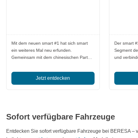
Mit dem neuen smart #1 hat sich smart
Der smart #
ein weiteres Mal neu erfunden.
Segment de
Gemeinsam mit dem chinesischen Partner
und verbind
Geely haben die Designer und Ingenieure
innovativer Technolog
von smart aus dem alten zweisitzigen
futuristisch
Jetzt entdecken
Stadtflitzer ein vollelektrisches City-SUV
vor allem a
mit fünf Sitzplätzen gemacht. Der neue
Wert auf Sti
smart soll damit in Zukunft völlig neue
legen. Dank 
Kundengruppen ansprechen.
Antriebs bie
emissionsfr
überraschen
Sofort verfügbare Fahrzeuge
– ideal für 
Pendelstrec
Entdecken Sie sofort verfügbare Fahrzeuge bei BERESA – v