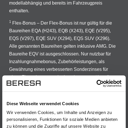
modellabhängig und bereits im Fahrzeugpreis
enthalten.
1
Flex-Bonus – Der Flex-Bonus ist nur gültig für die
Baureihen EQA (H243), EQB (X243), EQE (V295),
EQS (V297), EQE SUV (X294), EQS SUV (X296).
Alle genannten Baureihen gelten inklusive AMG. Die
Baureihe EQV ist ausgeschlossen. Nur nutzbar für
Inzahlungnahmebonus, Zubehörleistungen, als
Gewährung eines verbesserten Sonderzinses für
einen Finanzierungs- oder Leasingvertrag über die
Mercedes-Benz Mobility AG bzw. Mercedes-Benz
Leasing GmbH, Gewährung eines Guthabens für das
elektrische Laden; max. 1.000€. Keine
Diese Webseite verwendet Cookies
Barauszahlung/kein Barabzug möglich. Der Flex-
Wir verwenden Cookies, um Inhalte und Anzeigen zu
Bonus gilt für Kaufvertragsabschlüsse vom
personalisieren, Funktionen für soziale Medien anbieten
01.01.2026 bis auf Weiteres. Alle Angebote sind nur
zu können und die Zugriffe auf unsere Website zu