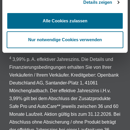
Details zeigen
3
Bei Mercedes-Benz Van ist beim Kauf eines Junge
Sterne Transporters der umfassende
Alle Cookies zulassen
Komplettradschutz für 24 Monate enthalten.
Abgedeckt sind Schäden durch eingefahrene
Gegenstände, Bordsteinkanten, Vandalismus,
Nur notwendige Cookies verwenden
Diebstahl und geplatzte Reifen.
4
3,99% p. A. effektiver Jahreszins. Die Details und
Finanzierungsbedingungen erhalten Sie von Ihrer
Verkäuferin / Ihrem Verkäufer. Kreditgeber: Openbank
Deutschland AG, Santander-Platz 1, 41061
Mönchengladbach. Der effektive Jahreszins i.H.v.
3,99% gilt bei dem Abschluss der Zusatzprodukte
Safe Pro und AutoCare** jeweils zwischen 36 und 60
Monate Laufzeit. Aktion gültig bis zum 31.12.2026. Bei
Abschluss ohne Absicherung / ohne Produkt beträgt
der effektive Jahreszins bei einer Laufzeit von 36