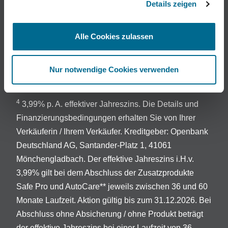
Details zeigen
3
Bei Mercedes-Benz Van ist beim Kauf eines Junge
Sterne Transporters der umfassende
Alle Cookies zulassen
Komplettradschutz für 24 Monate enthalten.
Abgedeckt sind Schäden durch eingefahrene
Gegenstände, Bordsteinkanten, Vandalismus,
Nur notwendige Cookies verwenden
Diebstahl und geplatzte Reifen.
4
3,99% p. A. effektiver Jahreszins. Die Details und
Finanzierungsbedingungen erhalten Sie von Ihrer
Verkäuferin / Ihrem Verkäufer. Kreditgeber: Openbank
Deutschland AG, Santander-Platz 1, 41061
Mönchengladbach. Der effektive Jahreszins i.H.v.
3,99% gilt bei dem Abschluss der Zusatzprodukte
Safe Pro und AutoCare** jeweils zwischen 36 und 60
Monate Laufzeit. Aktion gültig bis zum 31.12.2026. Bei
Abschluss ohne Absicherung / ohne Produkt beträgt
der effektive Jahreszins bei einer Laufzeit von 36