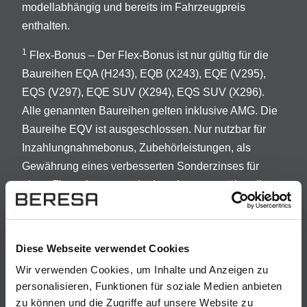
modellabhängig und bereits im Fahrzeugpreis
enthalten.
1
Flex-Bonus – Der Flex-Bonus ist nur gültig für die
Baureihen EQA (H243), EQB (X243), EQE (V295),
EQS (V297), EQE SUV (X294), EQS SUV (X296).
Alle genannten Baureihen gelten inklusive AMG. Die
Baureihe EQV ist ausgeschlossen. Nur nutzbar für
Inzahlungnahmebonus, Zubehörleistungen, als
Gewährung eines verbesserten Sonderzinses für
einen Finanzierungs- oder Leasingvertrag über die
Mercedes-Benz Mobility AG bzw. Mercedes-Benz
Leasing GmbH, Gewährung eines Guthabens für das
elektrische Laden; max. 1.000€. Keine
Diese Webseite verwendet Cookies
Barauszahlung/kein Barabzug möglich. Der Flex-
Wir verwenden Cookies, um Inhalte und Anzeigen zu
Bonus gilt für Kaufvertragsabschlüsse vom
personalisieren, Funktionen für soziale Medien anbieten
01.01.2026 bis auf Weiteres. Alle Angebote sind nur
zu können und die Zugriffe auf unsere Website zu