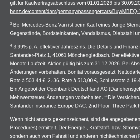
gilt für Kaufvertragsabschluss vom 01.01.2026 bis 30.09
benz.de/content/dam/germany/passengercars/Buy/MBEQ-1
3
Bei Mercedes-Benz Van ist beim Kauf eines Junge Sterne
Gegenstände, Bordsteinkanten, Vandalismus, Diebstahl un
4
3,99% p. A. effektiver Jahreszins. Die Details und Finan
Santander-Platz 1, 41061 Mönchengladbach. Der effektive 
Monate Laufzeit. Aktion gültig bis zum 31.12.2026. Bei Abs
Änderungen vorbehalten. Bonität vorausgesetzt: Nettodarleh
Rate à 503,44 €, 2.-36. Rate à 513,00 €, Schlussrate à 19
Ein Angebot der Openbank Deutschland AG (Darlehensgeber
Mehrwertsteuer. Änderungen vorbehalten. **Die Versicher
Santander Insurance Europe DAC, 2nd Floor, Three Park Pla
Wenn nicht anders gekennzeichent, sind die angegebenen
Procedures) ermittelt. Der Energie-, Kraftstoff- bzw. Stro
sondern auch vom Fahrstil und anderen nichttechnischen 