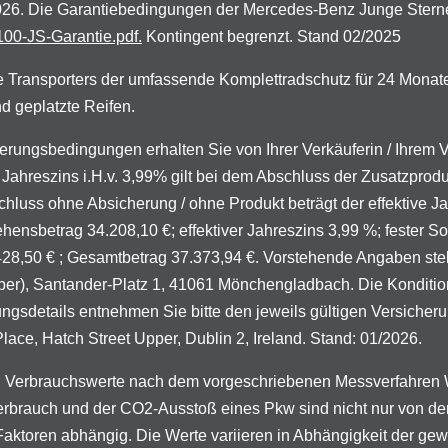
.2026. Die Garantiebedingungen der Mercedes-Benz Junge Stern
00-JS-Garantie.pdf.
Kontingent begrenzt. Stand 02/2025
 Transporters der umfassende Komplettradschutz für 24 Monat
d geplatzte Reifen.
zierungsbedingungen erhalten Sie von Ihrer Verkäuferin / Ihrem
Jahreszins i.H.v. 3,99% gilt bei dem Abschluss der Zusatzprod
chluss ohne Absicherung / ohne Produkt beträgt der effektive J
ensbetrag 34.208,10 €; effektiver Jahreszins 3,99 %; fester Sol
.428,50 € ; Gesamtbetrag 37.373,94 €. Vorstehende Angaben stel
), Santander-Platz 1, 41061 Mönchengladbach. Die Konditionen 
ungsdetails entnehmen Sie bitte den jeweils gültigen Versich
ce, Hatch Street Upper, Dublin 2, Ireland. Stand: 01/2026.
 Verbrauchswerte nach dem vorgeschriebenen Messverfahren W
mverbrauch und der CO2-Ausstoß eines Pkw sind nicht nur von der
Faktoren abhängig. Die Werte variieren in Abhängigkeit der g