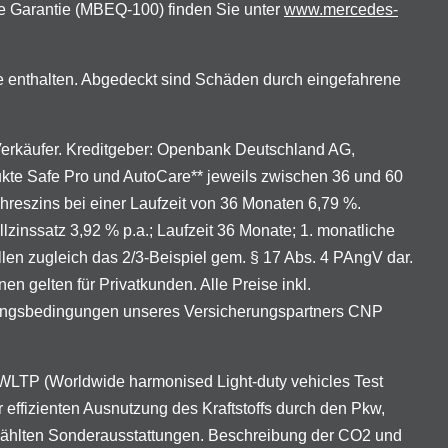
e Garantie (MBEQ-100) finden Sie unter
www.mercedes-
e enthalten. Abgedeckt sind Schäden durch eingefahrene
 Verkäufer. Kreditgeber: Openbank Deutschland AG,
ukte Safe Pro und AutoCare** jeweils zwischen 36 und 60
ahreszins bei einer Laufzeit von 36 Monaten 6,79 %.
lzinssatz 3,92 % p.a.; Laufzeit 36 Monate; 1. monatliche
len zugleich das 2/3-Beispiel gem. § 17 Abs. 4 PAngV dar.
gelten für Privatkunden. Alle Preise inkl.
erungsbedingungen unseres Versicherungspartners CNP
LTP (Worldwide harmonised Light-duty vehicles Test
 effizienten Ausnutzung des Kraftstoffs durch den Pkw,
ewählten Sonderausstattungen. Beschreibung der CO2 und