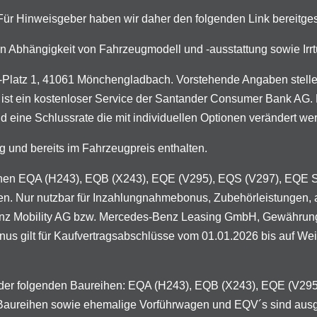
. Für Hinweisgeber haben wir daher den folgenden Link bereitges
n in Abhängigkeit von Fahrzeugmodell und -ausstattung sowie I
latz 1, 41061 Mönchengladbach. Vorstehende Angaben stellen 
 ist ein kostenloser Service der Santander Consumer Bank AG. D
d eine Schlussrate die mit individuellen Optionen verändert we
g und bereits im Fahrzeugpreis enthalten.
ureihen EQA (H243), EQB (X243), EQE (V295), EQS (V297), EQE
en. Nur nutzbar für Inzahlungnahmebonus, Zubehörleistungen, 
enz Mobility AG bzw. Mercedes-Benz Leasing GmbH, Gewährung 
 gilt für Kaufvertragsabschlüsse vom 01.01.2026 bis auf Weiter
n der folgenden Baureihen: EQA (H243), EQB (X243), EQE (V2
 Baureihen sowie ehemalige Vorführwagen und EQV´s sind aus