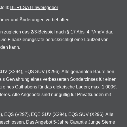
tellt:
BERESA Hinweisgeber
rrtümer und Änderungen vorbehalten.
zugleich das 2/3-Beispiel nach § 17 Abs. 4 PAngV dar.
ie Finanzierungsrate berücksichtigt eine Laufzeit von
rden kann.
 SUV (X294), EQS SUV (X296). Alle genannten Baureihen
als Gewährung eines verbesserten Sonderzinses für einen
eines Guthabens für das elektrische Laden; max. 1.000€.
es. Alle Angebote sind nur gültig für Privatkunden mit
95), EQS (V297), EQE SUV (X294), EQS SUV (X296). Alle
geschlossen. Das Angebot 5-Jahre Garantie Junge Sterne