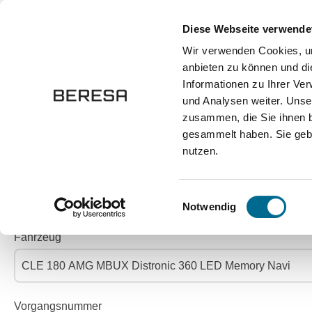
springen
Zur Hauptnavigation springen
Diese Webseite verwende
Wir verwenden Cookies, um
anbieten zu können und di
Fahrzeuge
Marken
Werkstatt
Karriere
Informationen zu Ihrer Ve
und Analysen weiter. Unse
zusammen, die Sie ihnen b
Kontakt
Fahrzeug anfragen
gesammelt haben. Sie gebe
nutzen.
JETZT FAHRZEUG 
Einwilligungsauswahl
Notwendig
Fahrzeug
Vorgangsnummer