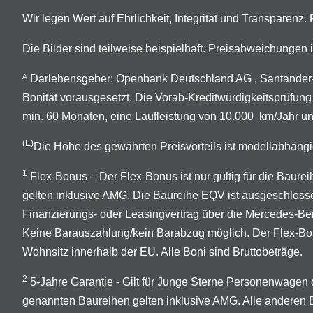
Wir legen Wert auf Ehrlichkeit, Integrität und Transparenz
Die Bilder sind teilweise beispielhaft. Preisabweichunge
Darlehensgeber: Openbank Deutschland AG , Santander-P
A
Bonität vorausgesetzt. Die Vorab-Kreditwürdigkeitsprüfung
min. 60 Monaten, eine Laufleistung von 10.000 km/Jahr un
(E)
Die Höhe des gewährten Preisvorteils ist modellabhängi
1
Flex-Bonus – Der Flex-Bonus ist nur gültig für die Ba
gelten inklusive AMG. Die Baureihe EQV ist ausgeschloss
Finanzierungs- oder Leasingvertrag über die Mercedes-B
Keine Barauszahlung/kein Barabzug möglich. Der Flex-Bonus
Wohnsitz innerhalb der EU. Alle Boni sind Bruttobeträge.
2
5-Jahre Garantie - Gilt für Junge Sterne Personenwage
genannten Baureihen gelten inklusive AMG. Alle anderen