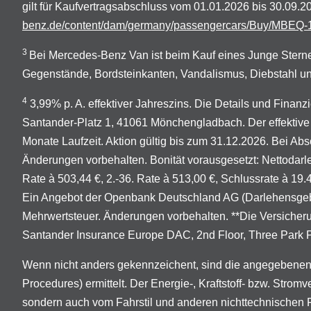
gilt für Kaufvertragsabschluss vom 01.01.2026 bis 30.09
benz.de/content/dam/germany/passengercars/Buy/MBEQ-1
3
Bei Mercedes-Benz Van ist beim Kauf eines Junge Sterne
Gegenstände, Bordsteinkanten, Vandalismus, Diebstahl un
4
3,99% p. A. effektiver Jahreszins. Die Details und Finan
Santander-Platz 1, 41061 Mönchengladbach. Der effektive 
Monate Laufzeit. Aktion gültig bis zum 31.12.2026. Bei Abs
Änderungen vorbehalten. Bonität vorausgesetzt: Nettodarleh
Rate à 503,44 €, 2.-36. Rate à 513,00 €, Schlussrate à 19
Ein Angebot der Openbank Deutschland AG (Darlehensgeber
Mehrwertsteuer. Änderungen vorbehalten. **Die Versicher
Santander Insurance Europe DAC, 2nd Floor, Three Park Pla
Wenn nicht anders gekennzeichent, sind die angegebenen
Procedures) ermittelt. Der Energie-, Kraftstoff- bzw. Stro
sondern auch vom Fahrstil und anderen nichttechnischen 