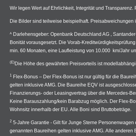
Wir legen Wert auf Ehrlichkeit, Integrität und Transparenz
Die Bilder sind teilweise beispielhaft. Preisabweichunge
Darlehensgeber: Openbank Deutschland AG , Santander-P
A
Bonität vorausgesetzt. Die Vorab-Kreditwürdigkeitsprüfung
min. 60 Monaten, eine Laufleistung von 10.000 km/Jahr un
(E)
Die Höhe des gewährten Preisvorteils ist modellabhängi
1
Flex-Bonus – Der Flex-Bonus ist nur gültig für die Ba
gelten inklusive AMG. Die Baureihe EQV ist ausgeschloss
Finanzierungs- oder Leasingvertrag über die Mercedes-B
Keine Barauszahlung/kein Barabzug möglich. Der Flex-Bonus
Wohnsitz innerhalb der EU. Alle Boni sind Bruttobeträge.
2
5-Jahre Garantie - Gilt für Junge Sterne Personenwage
genannten Baureihen gelten inklusive AMG. Alle anderen