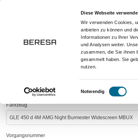
springen
Zur Hauptnavigation springen
Diese Webseite verwende
Wir verwenden Cookies, um
anbieten zu können und di
Fahrzeuge
Marken
Werkstatt
Karriere
Informationen zu Ihrer Ve
und Analysen weiter. Unse
zusammen, die Sie ihnen b
Kontakt
Fahrzeug anfragen
gesammelt haben. Sie gebe
nutzen.
JETZT FAHRZEUG 
Einwilligungsauswahl
Notwendig
Fahrzeug
Vorgangsnummer