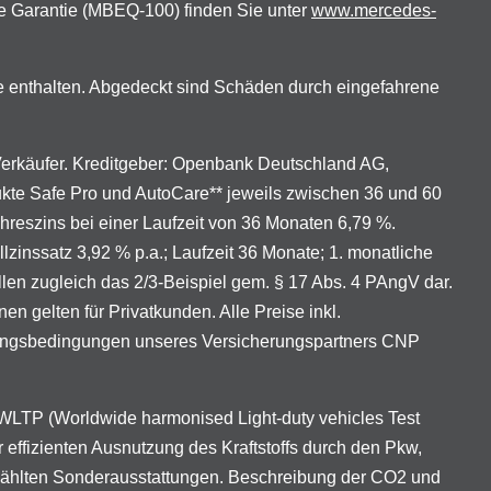
e Garantie (MBEQ-100) finden Sie unter
www.mercedes-
e enthalten. Abgedeckt sind Schäden durch eingefahrene
 Verkäufer. Kreditgeber: Openbank Deutschland AG,
ukte Safe Pro und AutoCare** jeweils zwischen 36 und 60
ahreszins bei einer Laufzeit von 36 Monaten 6,79 %.
lzinssatz 3,92 % p.a.; Laufzeit 36 Monate; 1. monatliche
len zugleich das 2/3-Beispiel gem. § 17 Abs. 4 PAngV dar.
gelten für Privatkunden. Alle Preise inkl.
erungsbedingungen unseres Versicherungspartners CNP
LTP (Worldwide harmonised Light-duty vehicles Test
 effizienten Ausnutzung des Kraftstoffs durch den Pkw,
ewählten Sonderausstattungen. Beschreibung der CO2 und