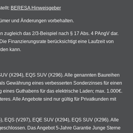
tellt:
BERESA Hinweisgeber
rrtümer und Änderungen vorbehalten.
zugleich das 2/3-Beispiel nach § 17 Abs. 4 PAngV dar.
ie Finanzierungsrate berücksichtigt eine Laufzeit von
rden kann.
 SUV (X294), EQS SUV (X296). Alle genannten Baureihen
als Gewährung eines verbesserten Sonderzinses für einen
eines Guthabens für das elektrische Laden; max. 1.000€.
es. Alle Angebote sind nur gültig für Privatkunden mit
95), EQS (V297), EQE SUV (X294), EQS SUV (X296). Alle
geschlossen. Das Angebot 5-Jahre Garantie Junge Sterne