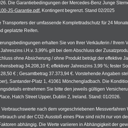
.2026. Die Garantiebedingungen der Mercedes-Benz Junge Stern
00-JS-Garantie.pdf.
Kontingent begrenzt. Stand 02/2025
 Transporters der umfassende Komplettradschutz für 24 Monat
d geplatzte Reifen.
zierungsbedingungen erhalten Sie von Ihrer Verkäuferin / Ihrem
Jahreszins i.H.v. 3,99% gilt bei dem Abschluss der Zusatzprod
chluss ohne Absicherung / ohne Produkt beträgt der effektive J
ensbetrag 34.208,10 €; effektiver Jahreszins 3,99 %; fester Sol
.428,50 € ; Gesamtbetrag 37.373,94 €. Vorstehende Angaben stel
), Santander-Platz 1, 41061 Mönchengladbach. Die Konditionen 
ungsdetails entnehmen Sie bitte den jeweils gültigen Versich
ce, Hatch Street Upper, Dublin 2, Ireland. Stand: 01/2026.
 Verbrauchswerte nach dem vorgeschriebenen Messverfahren W
mverbrauch und der CO2-Ausstoß eines Pkw sind nicht nur von der
Faktoren abhängig. Die Werte variieren in Abhängigkeit der g