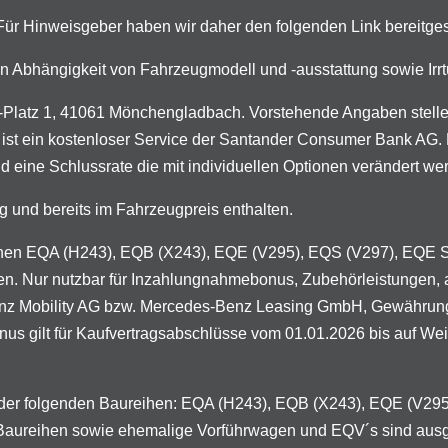
. Für Hinweisgeber haben wir daher den folgenden Link bereitges
n in Abhängigkeit von Fahrzeugmodell und -ausstattung sowie I
latz 1, 41061 Mönchengladbach. Vorstehende Angaben stellen 
 ist ein kostenloser Service der Santander Consumer Bank AG. D
d eine Schlussrate die mit individuellen Optionen verändert we
g und bereits im Fahrzeugpreis enthalten.
ureihen EQA (H243), EQB (X243), EQE (V295), EQS (V297), EQE
en. Nur nutzbar für Inzahlungnahmebonus, Zubehörleistungen, 
enz Mobility AG bzw. Mercedes-Benz Leasing GmbH, Gewährung 
 gilt für Kaufvertragsabschlüsse vom 01.01.2026 bis auf Weiter
n der folgenden Baureihen: EQA (H243), EQB (X243), EQE (V2
 Baureihen sowie ehemalige Vorführwagen und EQV´s sind aus