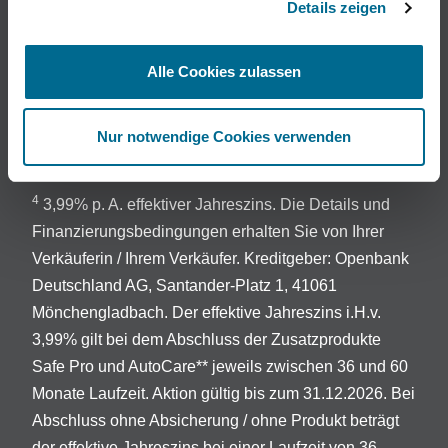
Details zeigen
3
Bei Mercedes-Benz Van ist beim Kauf eines Junge
Sterne Transporters der umfassende
Alle Cookies zulassen
Komplettradschutz für 24 Monate enthalten.
Abgedeckt sind Schäden durch eingefahrene
Gegenstände, Bordsteinkanten, Vandalismus,
Nur notwendige Cookies verwenden
Diebstahl und geplatzte Reifen.
4
3,99% p. A. effektiver Jahreszins. Die Details und
Finanzierungsbedingungen erhalten Sie von Ihrer
Verkäuferin / Ihrem Verkäufer. Kreditgeber: Openbank
Deutschland AG, Santander-Platz 1, 41061
Mönchengladbach. Der effektive Jahreszins i.H.v.
3,99% gilt bei dem Abschluss der Zusatzprodukte
Safe Pro und AutoCare** jeweils zwischen 36 und 60
Monate Laufzeit. Aktion gültig bis zum 31.12.2026. Bei
Abschluss ohne Absicherung / ohne Produkt beträgt
der effektive Jahreszins bei einer Laufzeit von 36