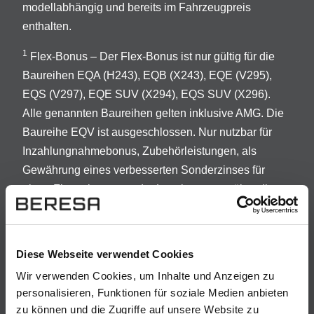
modellabhängig und bereits im Fahrzeugpreis
enthalten.
1
Flex-Bonus – Der Flex-Bonus ist nur gültig für die
Baureihen EQA (H243), EQB (X243), EQE (V295),
EQS (V297), EQE SUV (X294), EQS SUV (X296).
Alle genannten Baureihen gelten inklusive AMG. Die
Baureihe EQV ist ausgeschlossen. Nur nutzbar für
Inzahlungnahmebonus, Zubehörleistungen, als
Gewährung eines verbesserten Sonderzinses für
einen Finanzierungs- oder Leasingvertrag über die
Mercedes-Benz Mobility AG bzw. Mercedes-Benz
Leasing GmbH, Gewährung eines Guthabens für das
elektrische Laden; max. 1.000€. Keine
Diese Webseite verwendet Cookies
Barauszahlung/kein Barabzug möglich. Der Flex-
Wir verwenden Cookies, um Inhalte und Anzeigen zu
Bonus gilt für Kaufvertragsabschlüsse vom
personalisieren, Funktionen für soziale Medien anbieten
01.01.2026 bis auf Weiteres. Alle Angebote sind nur
zu können und die Zugriffe auf unsere Website zu