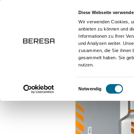
springen
Zur Hauptnavigation springen
Diese Webseite verwende
Wir verwenden Cookies, um
anbieten zu können und di
Fahrzeuge
Marken
Werkstatt
Karriere
Informationen zu Ihrer Ve
und Analysen weiter. Unse
zusammen, die Sie ihnen b
Onlineshop
Lifestyle und Accessoires
Parfums
gesammelt haben. Sie gebe
nutzen.
Bildergalerie überspringen
Einwilligungsauswahl
Notwendig