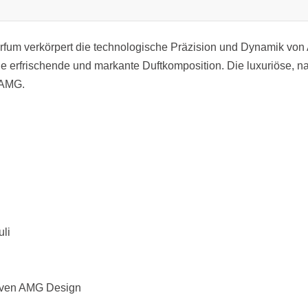
arfum verkörpert die technologische Präzision und Dynamik vo
 eine erfrischende und markante Duftkomposition. Die luxuriöse,
 AMG.
li
siven AMG Design