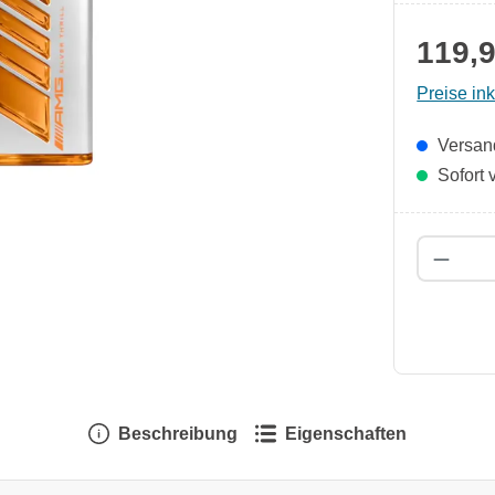
119,9
Preise in
Versand
Sofort v
Produk
Beschreibung
Eigenschaften