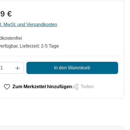
9 €
kl. MwSt. und Versandkosten
kostenfrei
erfügbar, Lieferzeit: 2-5 Tage
t Anzahl: Gib den gewünschten Wert ein od
In den Warenkorb
Zum Merkzettel hinzufügen
Teilen