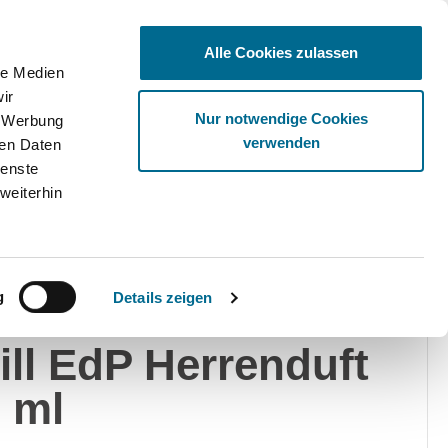
Alle Cookies zulassen
le Medien
ir
Ware
Nur notwendige Cookies
, Werbung
verwenden
ren Daten
ienste
weiterhin
g
Details zeigen
cedes-AMG Silver
ill EdP Herrenduft
 ml