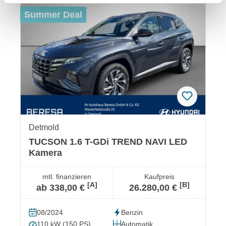
Summer Deal
Detmold
TUCSON 1.6 T-GDi TREND NAVI LED
Kamera
mtl. finanzieren
Kaufpreis
[A]
[B]
ab 338,00 €
26.280,00 €
08/2024
Benzin
110 kW (150 PS)
Automatik