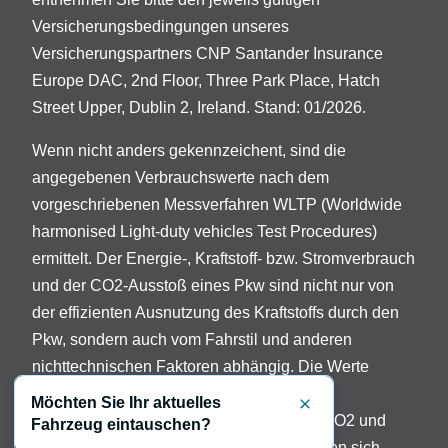
Versicherungsbedingungen unseres
Versicherungspartners CNP Santander Insurance
Europe DAC, 2nd Floor, Three Park Place, Hatch
Street Upper, Dublin 2, Ireland. Stand: 01/2026.
Wenn nicht anders gekennzeichent, sind die
angegebenen Verbrauchswerte nach dem
vorgeschriebenen Messverfahren WLTP (Worldwide
harmonised Light-duty vehicles Test Procedures)
ermittelt. Der Energie-, Kraftstoff- bzw. Stromverbrauch
und der CO2-Ausstoß eines Pkw sind nicht nur von
der effizienten Ausnutzung des Kraftstoffs durch den
Pkw, sondern auch vom Fahrstil und anderen
nichttechnischen Faktoren abhängig. Die Werte
variieren in Abhängigkeit der gewählten
Möchten Sie Ihr aktuelles
Schließen
Sonderausstattungen. Beschreibung der CO2 und
Fahrzeug eintauschen?
Verbrauchsangaben: Die Angaben beziehen sich