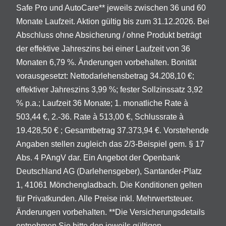
Safe Pro und AutoCare** jeweils zwischen 36 und 60
Monate Laufzeit. Aktion gültig bis zum 31.12.2026. Bei
Abschluss ohne Absicherung / ohne Produkt beträgt
der effektive Jahreszins bei einer Laufzeit von 36
Monaten 6,79 %. Änderungen vorbehalten. Bonität
vorausgesetzt: Nettodarlehensbetrag 34.208,10 €;
effektiver Jahreszins 3,99 %; fester Sollzinssatz 3,92
% p.a.; Laufzeit 36 Monate; 1. monatliche Rate à
503,44 €, 2.-36. Rate à 513,00 €, Schlussrate à
19.428,50 € ; Gesamtbetrag 37.373,94 €. Vorstehende
Angaben stellen zugleich das 2/3-Beispiel gem. § 17
Abs. 4 PAngV dar. Ein Angebot der Openbank
Deutschland AG (Darlehensgeber), Santander-Platz
1, 41061 Mönchengladbach. Die Konditionen gelten
für Privatkunden. Alle Preise inkl. Mehrwertsteuer.
Änderungen vorbehalten. **Die Versicherungsdetails
entnehmen Sie bitte den jeweils gültigen