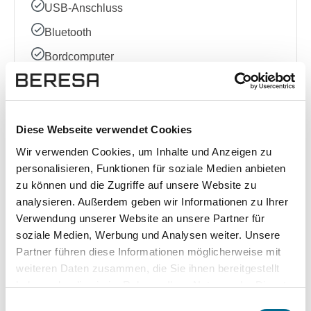
USB-Anschluss
Bluetooth
Bordcomputer
DAB Radio
Multifunktionslenkrad
Diese Webseite verwendet Cookies
Radio
Wir verwenden Cookies, um Inhalte und Anzeigen zu
Sprachsteuerung
personalisieren, Funktionen für soziale Medien anbieten
zu können und die Zugriffe auf unsere Website zu
analysieren. Außerdem geben wir Informationen zu Ihrer
Sonstige
Verwendung unserer Website an unsere Partner für
Kindersitzbefestigung (ISOFIX)
soziale Medien, Werbung und Analysen weiter. Unsere
Partner führen diese Informationen möglicherweise mit
Garantie
weiteren Daten zusammen, die Sie ihnen bereitgestellt
Schaltwippen
haben oder die sie im Rahmen Ihrer Nutzung der Dienste
gesammelt haben. Sie geben Einwilligung zu unseren
Einwilligungsauswahl