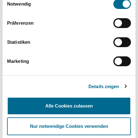
Cookies, wenn Sie unsere Webseite weiterhin nutzen.
Notwendig
Komplette Ausstattungsliste
Präferenzen
Standort
Statistiken
Garbsen
Marketing
Bremer Str. 25
30827 Garbsen
Anfahrt (Google Maps)
Details zeigen
05131 4917-0
Alle Cookies zulassen
Das könnte Ihnen auch gefallen:
Nur notwendige Cookies verwenden
Produktgalerie überspringen