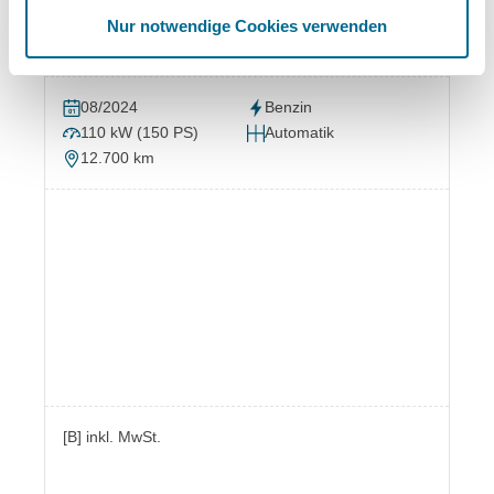
Nur notwendige Cookies verwenden
mtl. finanzieren
Kaufpreis
[A]
[B]
ab 338,00 €
26.280,00 €
08/2024
Benzin
110 kW (150 PS)
Automatik
12.700 km
[B] inkl. MwSt.