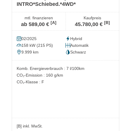
INTRO*Schiebed.*4WD*
mtl. finanzieren
Kaufpreis
[A]
[B]
ab 589,00 €
45.780,00 €
02/2025
Hybrid
158 kW (215 PS)
Automatik
9.999 km
Schwarz
Komb. Energieverbrauch : 7 l/100km
CO₂-Emission : 160 g/km
CO₂-Klasse : F
[B] inkl. MwSt.