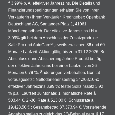
4
3,99% p. A. effektiver Jahreszins. Die Details und
Finanzierungsbedingungen erhalten Sie von Ihrer
Verkäuferin / Ihrem Verkäufer. Kreditgeber: Openbank
Deutschland AG, Santander-Platz 1, 41061
Mönchengladbach. Der effektive Jahreszins i.H.v.
3,99% gilt bei dem Abschluss der Zusatzprodukte
Safe Pro und AutoCare** jeweils zwischen 36 und 60
Monate Laufzeit. Aktion gültig bis zum 31.12.2026. Bei
Abschluss ohne Absicherung / ohne Produkt beträgt
der effektive Jahreszins bei einer Laufzeit von 36
Monaten 6,79 %. Änderungen vorbehalten. Bonität
vorausgesetzt: Nettodarlehensbetrag 34.208,10 €;
effektiver Jahreszins 3,99 %; fester Sollzinssatz 3,92
% p.a.; Laufzeit 36 Monate; 1. monatliche Rate à
503,44 €, 2.-36. Rate à 513,00 €, Schlussrate à
19.428,50 € ; Gesamtbetrag 37.373,94 €. Vorstehende
Angaben stellen zugleich das 2/3-Beispiel gem. § 17