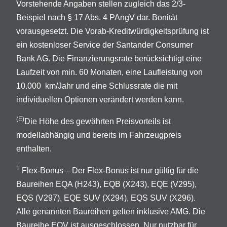
Vorstehende Angaben stellen zugleich das 2/3-
Beispiel nach § 17 Abs. 4 PAngV dar. Bonität
vorausgesetzt. Die Vorab-Kreditwürdigkeitsprüfung ist
ein kostenloser Service der Santander Consumer
Bank AG. Die Finanzierungsrate berücksichtigt eine
Laufzeit von min. 60 Monaten, eine Laufleistung von
10.000 km/Jahr und eine Schlussrate die mit
individuellen Optionen verändert werden kann.
(E)
Die Höhe des gewährten Preisvorteils ist
modellabhängig und bereits im Fahrzeugpreis
enthalten.
1
Flex-Bonus – Der Flex-Bonus ist nur gültig für die
Baureihen EQA (H243), EQB (X243), EQE (V295),
EQS (V297), EQE SUV (X294), EQS SUV (X296).
Alle genannten Baureihen gelten inklusive AMG. Die
Baureihe EQV ist ausgeschlossen. Nur nutzbar für