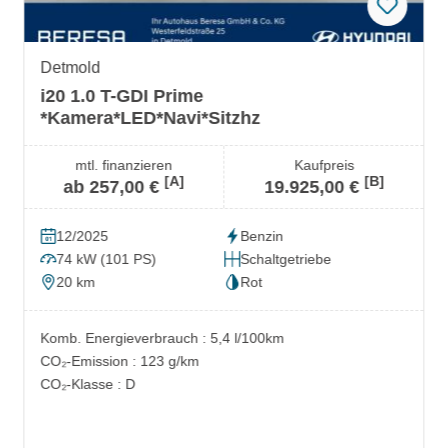
Detmold
i20 1.0 T-GDI Prime
*Kamera*LED*Navi*Sitzhz
mtl. finanzieren
Kaufpreis
[A]
[B]
ab 257,00 €
19.925,00 €
12/2025
Benzin
74 kW (101 PS)
Schaltgetriebe
20 km
Rot
Komb. Energieverbrauch : 5,4 l/100km
CO₂-Emission : 123 g/km
CO₂-Klasse : D