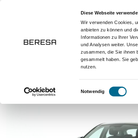
springen
Zur Hauptnavigation springen
Diese Webseite verwende
Wir verwenden Cookies, um
anbieten zu können und di
Fahrzeuge
Marken
Werkstatt
Karriere
Informationen zu Ihrer Ve
und Analysen weiter. Unse
zusammen, die Sie ihnen b
Marken
Hyundai
gesammelt haben. Sie gebe
nutzen.
Bildergalerie überspringen
Einwilligungsauswahl
Notwendig