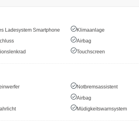
es Ladesystem Smartphone
Klimaanlage
chluss
Airbag
tionslenkrad
Touchscreen
inwerfer
Notbremsassistent
Airbag
hrlicht
Müdigkeitswarnsystem