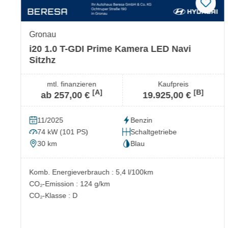
Gronau
i20 1.0 T-GDI Prime Kamera LED Navi
Sitzhz
mtl. finanzieren
Kaufpreis
[A]
[B]
ab 257,00 €
19.925,00 €
11/2025
Benzin
74 kW (101 PS)
Schaltgetriebe
30 km
Blau
Komb. Energieverbrauch : 5,4 l/100km
CO₂-Emission : 124 g/km
CO₂-Klasse : D