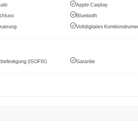
Auto
Apple Carplay
chluss
Bluetooth
euerung
Volldigitales Kombiinstrume
zbefestigung (ISOFIX)
Garantie