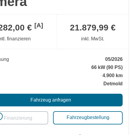
mera
[A]
282,00 €
21.879,99 €
mtl. finanzieren
inkl. MwSt.
sung
05/2026
66 kW (90 PS)
4.900 km
Detmold
Fahrzeug anfragen
Loading...
Fahrzeugbestellung
Finanzierung