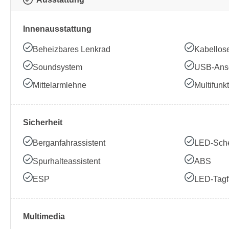
Innenausstattung
Beheizbares Lenkrad
Kabellos
Soundsystem
USB-Ans
Mittelarmlehne
Multifunk
Sicherheit
Berganfahrassistent
LED-Sche
Spurhalteassistent
ABS
ESP
LED-Tagfa
Multimedia