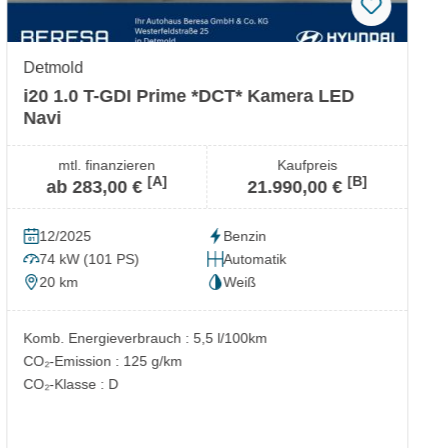
Detmold
i20 1.0 T-GDI Prime *DCT* Kamera LED
Navi
mtl. finanzieren
Kaufpreis
[A]
[B]
ab 283,00 €
21.990,00 €
12/2025
Benzin
74 kW (101 PS)
Automatik
20 km
Weiß
Komb. Energieverbrauch : 5,5 l/100km
CO₂-Emission : 125 g/km
CO₂-Klasse : D