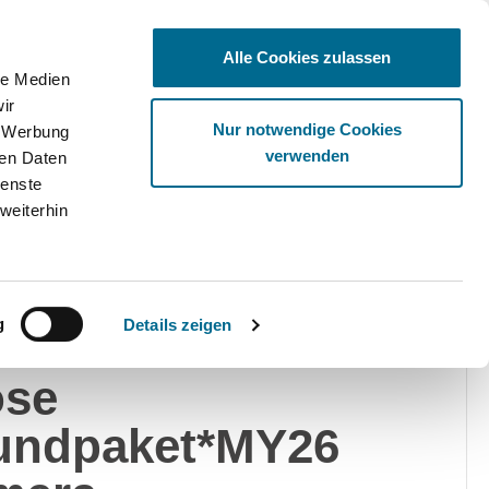
Alle Cookies zulassen
le Medien
ir
Ware
Nur notwendige Cookies
, Werbung
verwenden
ren Daten
ienste
weiterhin
dai
g
Details zeigen
 1.0 T-GDI Trend
ose
undpaket*MY26