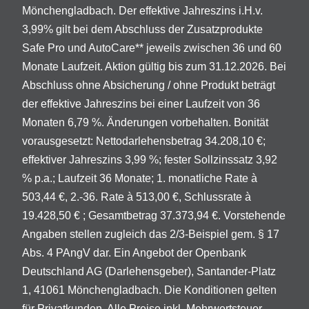
Mönchengladbach. Der effektive Jahreszins i.H.v.
3,99% gilt bei dem Abschluss der Zusatzprodukte
Safe Pro und AutoCare** jeweils zwischen 36 und 60
Monate Laufzeit. Aktion gültig bis zum 31.12.2026. Bei
Abschluss ohne Absicherung / ohne Produkt beträgt
der effektive Jahreszins bei einer Laufzeit von 36
Monaten 6,79 %. Änderungen vorbehalten. Bonität
vorausgesetzt: Nettodarlehensbetrag 34.208,10 €;
effektiver Jahreszins 3,99 %; fester Sollzinssatz 3,92
% p.a.; Laufzeit 36 Monate; 1. monatliche Rate à
503,44 €, 2.-36. Rate à 513,00 €, Schlussrate à
19.428,50 € ; Gesamtbetrag 37.373,94 €. Vorstehende
Angaben stellen zugleich das 2/3-Beispiel gem. § 17
Abs. 4 PAngV dar. Ein Angebot der Openbank
Deutschland AG (Darlehensgeber), Santander-Platz
1, 41061 Mönchengladbach. Die Konditionen gelten
für Privatkunden. Alle Preise inkl. Mehrwertsteuer.