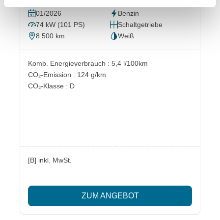
01/2026
Benzin
74 kW (101 PS)
Schaltgetriebe
8.500 km
Weiß
Komb. Energieverbrauch : 5,4 l/100km
CO₂-Emission : 124 g/km
CO₂-Klasse : D
[B] inkl. MwSt.
ZUM ANGEBOT