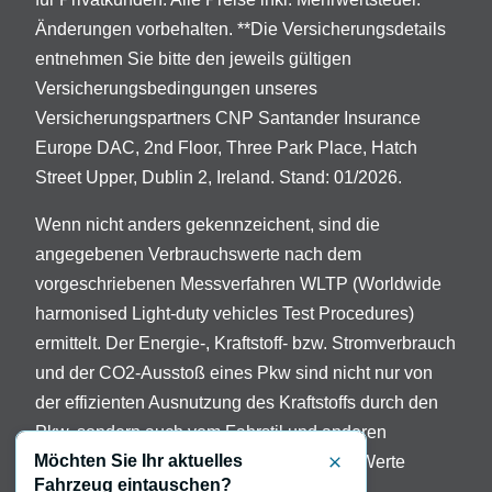
Änderungen vorbehalten. **Die Versicherungsdetails
entnehmen Sie bitte den jeweils gültigen
Versicherungsbedingungen unseres
Versicherungspartners CNP Santander Insurance
Europe DAC, 2nd Floor, Three Park Place, Hatch
Street Upper, Dublin 2, Ireland. Stand: 01/2026.
Wenn nicht anders gekennzeichent, sind die
angegebenen Verbrauchswerte nach dem
vorgeschriebenen Messverfahren WLTP (Worldwide
harmonised Light-duty vehicles Test Procedures)
ermittelt. Der Energie-, Kraftstoff- bzw. Stromverbrauch
und der CO2-Ausstoß eines Pkw sind nicht nur von
der effizienten Ausnutzung des Kraftstoffs durch den
Pkw, sondern auch vom Fahrstil und anderen
Möchten Sie Ihr aktuelles
nichttechnischen Faktoren abhängig. Die Werte
Schließen
Fahrzeug eintauschen?
variieren in Abhängigkeit der gewählten