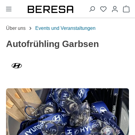
alt springen
Wa
Über uns
Events und Veranstaltungen
Autofrühling Garbsen
Bildergalerie überspringen