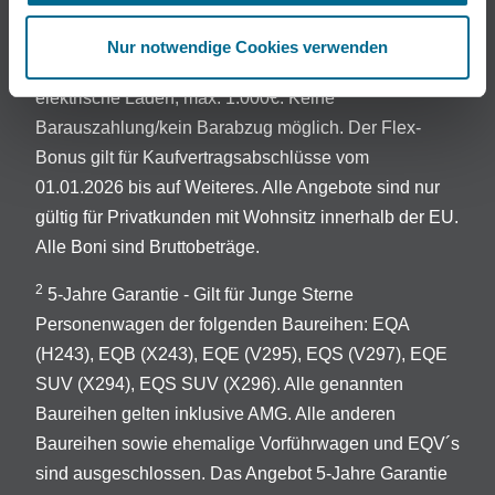
einen Finanzierungs- oder Leasingvertrag über die
Mercedes-Benz Mobility AG bzw. Mercedes-Benz
Nur notwendige Cookies verwenden
Leasing GmbH, Gewährung eines Guthabens für das
elektrische Laden; max. 1.000€. Keine
Barauszahlung/kein Barabzug möglich. Der Flex-
Bonus gilt für Kaufvertragsabschlüsse vom
01.01.2026 bis auf Weiteres. Alle Angebote sind nur
gültig für Privatkunden mit Wohnsitz innerhalb der EU.
Alle Boni sind Bruttobeträge.
2
5-Jahre Garantie - Gilt für Junge Sterne
Personenwagen der folgenden Baureihen: EQA
(H243), EQB (X243), EQE (V295), EQS (V297), EQE
SUV (X294), EQS SUV (X296). Alle genannten
Baureihen gelten inklusive AMG. Alle anderen
Baureihen sowie ehemalige Vorführwagen und EQV´s
sind ausgeschlossen. Das Angebot 5-Jahre Garantie