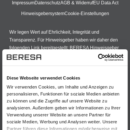
Impressum
Datenschutz
AGB & Widerruf
EU Data Act
Hinweisgebersystem
Cookie-Einstellungen
Wir legen Wert auf Ehrlichkeit, Integrität und
Transparenz. Für Hinweisgeber haben wir daher den
folgenden Link bereitgestellt:
BERESA Hinweisgeber
Die Bilder sind teilweise beispielhaft.
Preisabweichungen in Abhängigkeit von
Fahrzeugmodell und -ausstattung sowie Irrtümer und
Diese Webseite verwendet Cookies
Änderungen vorbehalten.
Wir verwenden Cookies, um Inhalte und Anzeigen zu
personalisieren, Funktionen für soziale Medien anbieten
Darlehensgeber: Openbank Deutschland AG ,
A
zu können und die Zugriffe auf unsere Website zu
Santander-Platz 1, 41061 Mönchengladbach.
analysieren. Außerdem geben wir Informationen zu Ihrer
Vorstehende Angaben stellen zugleich das 2/3-
Verwendung unserer Website an unsere Partner für
Beispiel nach § 17 Abs. 4 PAngV dar. Bonität
soziale Medien, Werbung und Analysen weiter. Unsere
vorausgesetzt. Die Vorab-Kreditwürdigkeitsprüfung ist
Partner führen diese Informationen möglicherweise mit