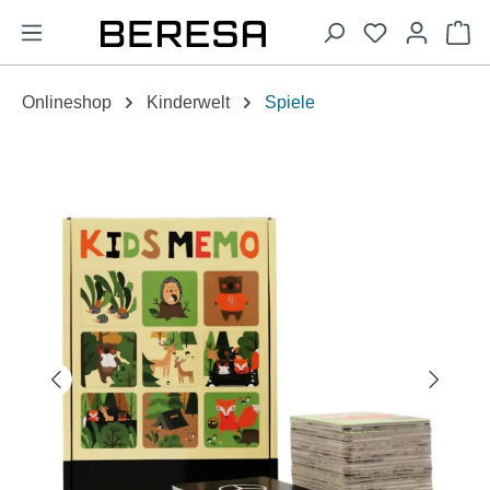
alt springen
Wa
Onlineshop
Kinderwelt
Spiele
Bildergalerie überspringen