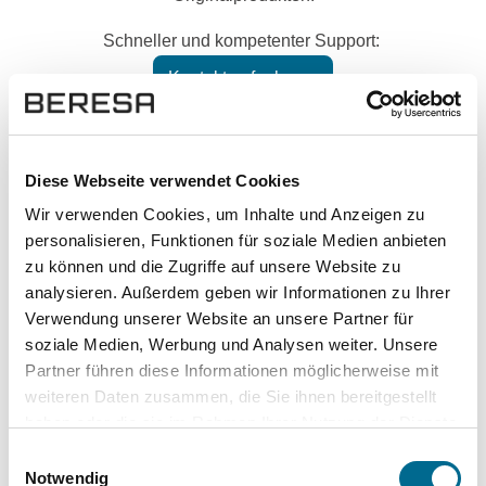
Schneller und kompetenter Support:
Kontakt aufnehmen
Hoher Datenschutz mit SSL-
Verschlüsselung für besonders sichere
Diese Webseite verwendet Cookies
Daten.
Wir verwenden Cookies, um Inhalte und Anzeigen zu
personalisieren, Funktionen für soziale Medien anbieten
zu können und die Zugriffe auf unsere Website zu
analysieren. Außerdem geben wir Informationen zu Ihrer
Verwendung unserer Website an unsere Partner für
soziale Medien, Werbung und Analysen weiter. Unsere
Partner führen diese Informationen möglicherweise mit
weiteren Daten zusammen, die Sie ihnen bereitgestellt
haben oder die sie im Rahmen Ihrer Nutzung der Dienste
gesammelt haben. Sie geben Einwilligung zu unseren
Einwilligungsauswahl
Top Kategorien
Cookies, wenn Sie unsere Webseite weiterhin nutzen.
Notwendig