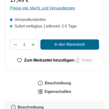
17,49 €
Preise inkl. MwSt. und Versandkosten
Versandkostenfrei
Sofort verfügbar, Lieferzeit: 2-5 Tage
Produkt Anzahl: Gib den gewünschten Wert
In den Warenkorb
Zum Merkzettel hinzufügen
Teilen
Beschreibung
Eigenschaften
Beschreibung