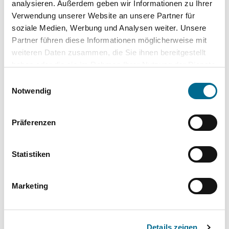
analysieren. Außerdem geben wir Informationen zu Ihrer
Radio
Verwendung unserer Website an unsere Partner für
Sprachsteuerung
soziale Medien, Werbung und Analysen weiter. Unsere
Partner führen diese Informationen möglicherweise mit
Volldigitales Kombiinstrument
weiteren Daten zusammen, die Sie ihnen bereitgestellt
haben oder die sie im Rahmen Ihrer Nutzung der Dienste
gesammelt haben. Sie geben Einwilligung zu unseren
Sonstige
Einwilligungsauswahl
Cookies, wenn Sie unsere Webseite weiterhin nutzen.
Notwendig
Allradantrieb
Elektrische Sitzeinstellung
Präferenzen
Kindersitzbefestigung (ISOFIX)
Statistiken
Schaltwippen
Marketing
Komplette Ausstattungsliste
Details zeigen