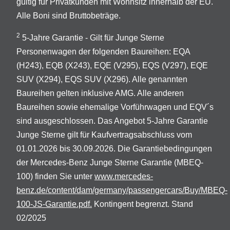
gültig für Privatkunden mit Wohnsitz innerhalb der EU.
Alle Boni sind Bruttobeträge.
2
5-Jahre Garantie - Gilt für Junge Sterne
Personenwagen der folgenden Baureihen: EQA
(H243), EQB (X243), EQE (V295), EQS (V297), EQE
SUV (X294), EQS SUV (X296). Alle genannten
Baureihen gelten inklusive AMG. Alle anderen
Baureihen sowie ehemalige Vorführwagen und EQV´s
sind ausgeschlossen. Das Angebot 5-Jahre Garantie
Junge Sterne gilt für Kaufvertragsabschluss vom
01.01.2026 bis 30.09.2026. Die Garantiebedingungen
der Mercedes-Benz Junge Sterne Garantie (MBEQ-
100) finden Sie unter
www.mercedes-
benz.de/content/dam/germany/passengercars/Buy/MBEQ-
100-JS-Garantie.pdf.
Kontingent begrenzt. Stand
02/2025