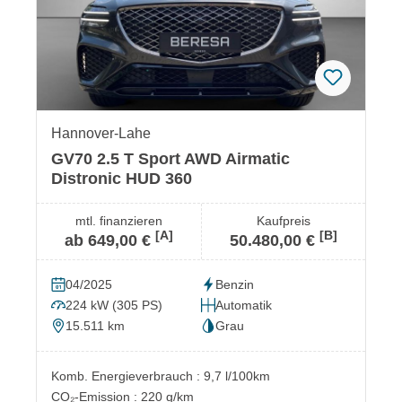
Hannover-Lahe
GV70 2.5 T Sport AWD Airmatic
Distronic HUD 360
mtl. finanzieren
Kaufpreis
[A]
[B]
ab 649,00 €
50.480,00 €
04/2025
Benzin
224 kW (305 PS)
Automatik
15.511 km
Grau
Komb. Energieverbrauch : 9,7 l/100km
CO₂-Emission : 220 g/km