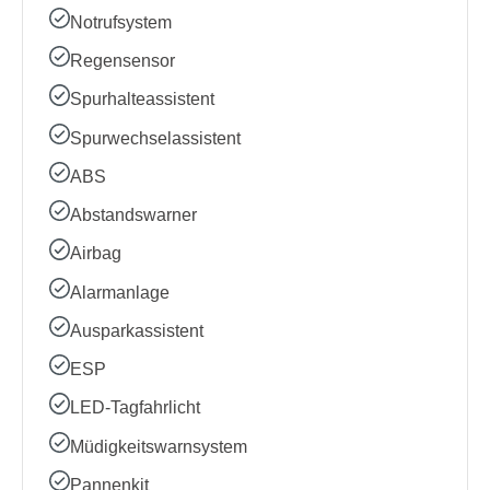
Notrufsystem
Regensensor
Spurhalteassistent
Spurwechselassistent
ABS
Abstandswarner
Airbag
Alarmanlage
Ausparkassistent
ESP
LED-Tagfahrlicht
Müdigkeitswarnsystem
Pannenkit