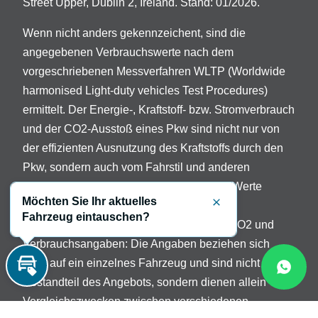
Street Upper, Dublin 2, Ireland. Stand: 01/2026.
Wenn nicht anders gekennzeichent, sind die
angegebenen Verbrauchswerte nach dem
vorgeschriebenen Messverfahren WLTP (Worldwide
harmonised Light-duty vehicles Test Procedures)
ermittelt. Der Energie-, Kraftstoff- bzw. Stromverbrauch
und der CO2-Ausstoß eines Pkw sind nicht nur von
der effizienten Ausnutzung des Kraftstoffs durch den
Pkw, sondern auch vom Fahrstil und anderen
nichttechnischen Faktoren abhängig. Die Werte
Möchten Sie Ihr aktuelles
variieren in Abhängigkeit der gewählten
Schließen
Fahrzeug eintauschen?
Sonderausstattungen. Beschreibung der CO2 und
Verbrauchsangaben: Die Angaben beziehen sich
nicht auf ein einzelnes Fahrzeug und sind nicht
Inzahlungnahme
Bestandteil des Angebots, sondern dienen allein
Vergleichszwecken zwischen verschiedenen