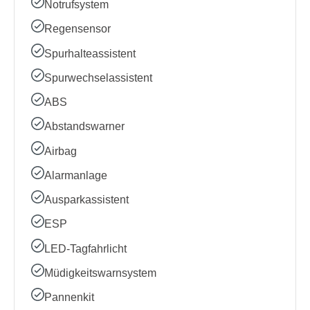
Notrufsystem
Regensensor
Spurhalteassistent
Spurwechselassistent
ABS
Abstandswarner
Airbag
Alarmanlage
Ausparkassistent
ESP
LED-Tagfahrlicht
Müdigkeitswarnsystem
Pannenkit