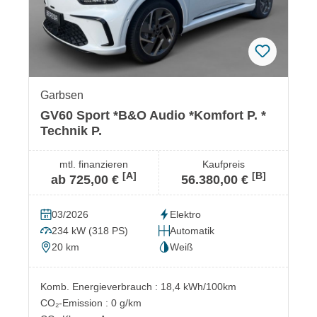
Garbsen
GV60 Sport *B&O Audio *Komfort P. *
Technik P.
mtl. finanzieren
Kaufpreis
[A]
[B]
ab 725,00 €
56.380,00 €
03/2026
Elektro
234 kW (318 PS)
Automatik
20 km
Weiß
Komb. Energieverbrauch : 18,4 kWh/100km
CO₂-Emission : 0 g/km