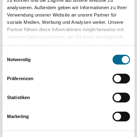
zu können und die Zugriffe auf unsere Website zu
analysieren. Außerdem geben wir Informationen zu Ihrer
Sprachsteuerung
Verwendung unserer Website an unsere Partner für
Volldigitales Kombiinstrument
soziale Medien, Werbung und Analysen weiter. Unsere
Partner führen diese Informationen möglicherweise mit
weiteren Daten zusammen, die Sie ihnen bereitgestellt
Sonstige
haben oder die sie im Rahmen Ihrer Nutzung der Dienste
gesammelt haben. Sie geben Einwilligung zu unseren
Einwilligungsauswahl
Allradantrieb
Cookies, wenn Sie unsere Webseite weiterhin nutzen.
Notwendig
Kindersitzbefestigung (ISOFIX)
Schaltwippen
Präferenzen
Sportpaket
Statistiken
Komplette Ausstattungsliste
Marketing